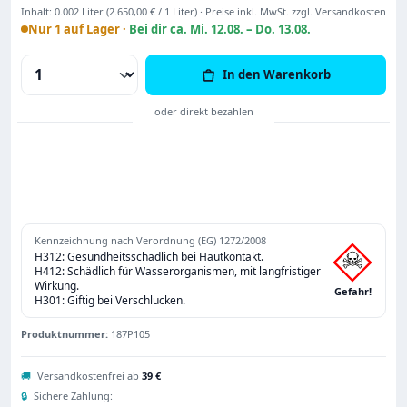
Inhalt:
0.002 Liter
(2.650,00 € / 1 Liter)
·
Preise inkl. MwSt. zzgl. Versandkosten
Nur 1 auf Lager ·
Bei dir ca. Mi. 12.08. – Do. 13.08.
Produkt Anzahl: Gib den gewünschten Wert
In den Warenkorb
Kennzeichnung nach Verordnung (EG) 1272/2008
H312: Gesundheitsschädlich bei Hautkontakt.
H412: Schädlich für Wasserorganismen, mit langfristiger
Wirkung.
Gefahr!
H301: Giftig bei Verschlucken.
Produktnummer:
187P105
🚚
Versandkostenfrei ab
39 €
🔒
Sichere Zahlung: