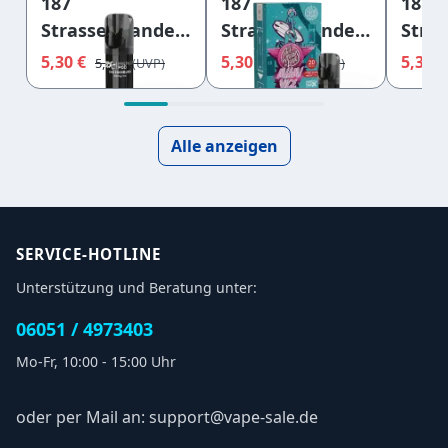
187
187
187
Strassenbande -
Strassenbande -
Stra
040 Hamburg -
Miami Vice - E-
Schw
5,30 €
5,30 €
5,30 
5,50 €
5,50 €
E-Shisha Pod
Shisha Pod
- E-S
20mg
20mg
20m
Nikotinsalz
Nikotinsalz
Nikot
Alle anzeigen
SERVICE-HOTLINE
Unterstützung und Beratung unter:
06051 / 4973403
Mo-Fr, 10:00 - 15:00 Uhr
oder per Mail an: support@vape-sale.de