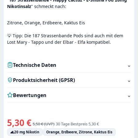
Nikotinsalz
" schmeckt nach:
Zitrone, Orange, Erdbeere, Kaktus Eis
💡 Tipp: Die 187 Strassenbande Pods sind auch mit dem
Lost Mary - Tappo und der Elbar - Elfa kompatibel.
Technische Daten
⌄
Produktsicherheit (GPSR)
⌄
Bewertungen
⌄
Verkaufspreis:
5,30 €
Regulärer Preis:
5,50 €
30 Tage Bestpreis 5,30 €
🌊
20 mg Nikotin
Orange, Erdbeere, Zitrone, Kaktus Eis