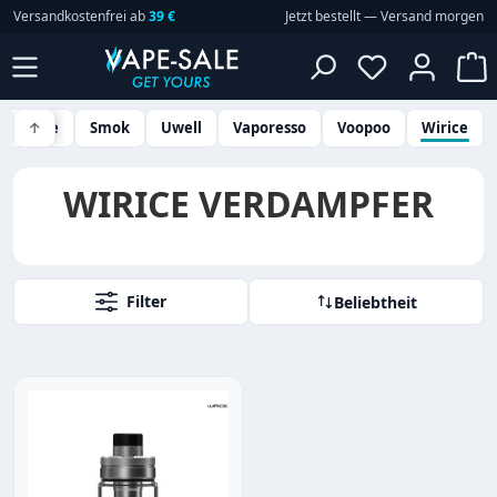
Versandkostenfrei ab
39 €
Jetzt bestellt — Versand morgen
Zum Hauptinhalt springen
Du hast 0 P
W
eekvape
↑
Smok
Uwell
Vaporesso
Voopoo
Wirice
WIRICE VERDAMPFER
Filter
Beliebtheit