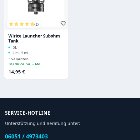
(2)
Durchschnittliche Bewertung von 5 von 5 Sternen
Wirice Launcher Subohm
Tank
DL
4 ml, 5 ml
3 Varianten
Bei dir ca. Sa. – Mo.
Regulärer Preis:
14,95 €
SERVICE-HOTLINE
Unterstützung und Beratung unter:
06051 / 4973403