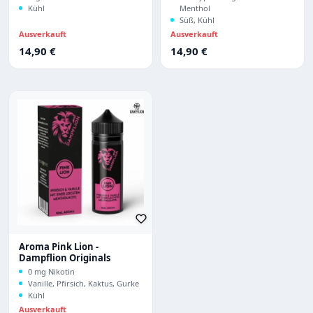
Kühl
Menthol
Süß, Kühl
Ausverkauft
Ausverkauft
Regulärer Preis:
Regulärer Preis:
14,90 €
14,90 €
Aroma Pink Lion -
Dampflion Originals
0 mg Nikotin
Vanille, Pfirsich, Kaktus, Gurke
Kühl
Ausverkauft