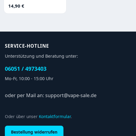
Regulärer Preis:
14,90 €
SERVICE-HOTLINE
Unterstützung und Beratung unter:
06051 / 4973403
Mo-Fr, 10:00 - 15:00 Uhr
oder per Mail an: support@vape-sale.de
Oder über unser
Kontaktformular
.
Bestellung widerrufen