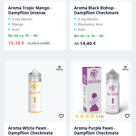
Durchschnittliche Bewertung von 5 von 5 Sternen
Durchschnittliche Bewertu
Aroma Tropic Mango -
Aroma Black Bishop -
Dampflion Intense
Dampflion Checkmate
0 mg Nikotin
0 mg Nikotin
Mango
Blaubeere, Anis
Kühl
Kühl
Bei dir ca. Di. – Mi.
Bei dir ca. Di. – Mi.
Verkaufspreis:
15,10 €
Regulärer Preis:
Regulärer Preis:
14,40 €
15,90 €
Ab
(1)
Durchschnittliche Bewertu
Aroma White Pawn -
Aroma Purple Pawn -
Dampflion Checkmate
Dampflion Checkmate