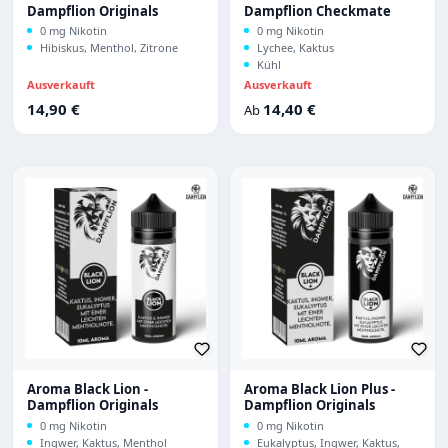
Dampflion Originals
Dampflion Checkmate
0 mg Nikotin
0 mg Nikotin
Hibiskus, Menthol, Zitrone
Lychee, Kaktus
Kühl
Ausverkauft
Ausverkauft
Regulärer Preis:
Regulärer Preis:
14,90 €
14,40 €
Ab
Aroma Black Lion -
Aroma Black Lion Plus -
Dampflion Originals
Dampflion Originals
0 mg Nikotin
0 mg Nikotin
Ingwer, Kaktus, Menthol
Eukalyptus, Ingwer, Kaktus,