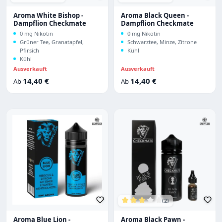
Durchschnittliche Bewertung von 5 von 5 Sternen
Durchschnittliche Bewertu
Aroma White Bishop -
Aroma Black Queen -
Dampflion Checkmate
Dampflion Checkmate
0 mg Nikotin
0 mg Nikotin
Grüner Tee, Granatapfel,
Schwarztee, Minze, Zitrone
Pfirsich
Kühl
Kühl
Ausverkauft
Ausverkauft
Regulärer Preis:
Regulärer Preis:
14,40 €
14,40 €
Ab
Ab
(2)
Durchschnittliche Bewertu
Aroma Blue Lion -
Aroma Black Pawn -