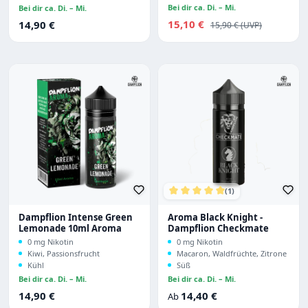
Bei dir ca. Di. – Mi.
Bei dir ca. Di. – Mi.
Verkaufspreis:
Regulärer Preis:
15,10 €
Regulärer Preis:
14,90 €
15,90 €
(1)
Durchschnittliche Bewertu
Dampflion Intense Green
Aroma Black Knight -
Lemonade 10ml Aroma
Dampflion Checkmate
0 mg Nikotin
0 mg Nikotin
Kiwi, Passionsfrucht
Macaron, Waldfrüchte, Zitrone
Kühl
Süß
Bei dir ca. Di. – Mi.
Bei dir ca. Di. – Mi.
Regulärer Preis:
Regulärer Preis:
14,90 €
14,40 €
Ab