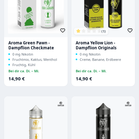
(1)
Durchschnittliche Bewertu
Aroma Green Pawn -
Aroma Yellow Lion -
Dampflion Checkmate
Dampflion Originals
0 mg Nikotin
0 mg Nikotin
Fruchtmix, Kaktus, Menthol
Creme, Banane, Erdbeere
Fruchtig, Kühl
Bei dir ca. Di. – Mi.
Bei dir ca. Di. – Mi.
Regulärer Preis:
Regulärer Preis:
14,90 €
14,90 €