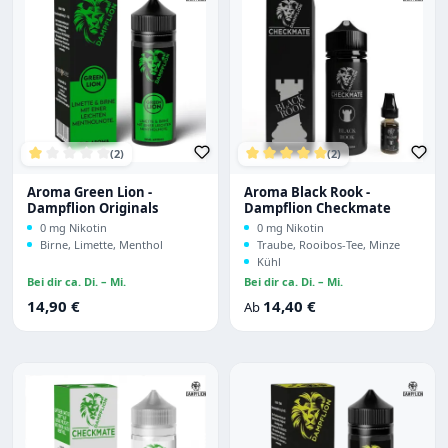
(2)
(2)
Durchschnittliche Bewertung von 1 von 5 Sternen
Durchschnittliche Bewertu
Aroma Green Lion -
Aroma Black Rook -
Dampflion Originals
Dampflion Checkmate
0 mg Nikotin
0 mg Nikotin
Birne, Limette, Menthol
Traube, Rooibos-Tee, Minze
Kühl
Bei dir ca. Di. – Mi.
Bei dir ca. Di. – Mi.
Regulärer Preis:
Regulärer Preis:
14,90 €
14,40 €
Ab