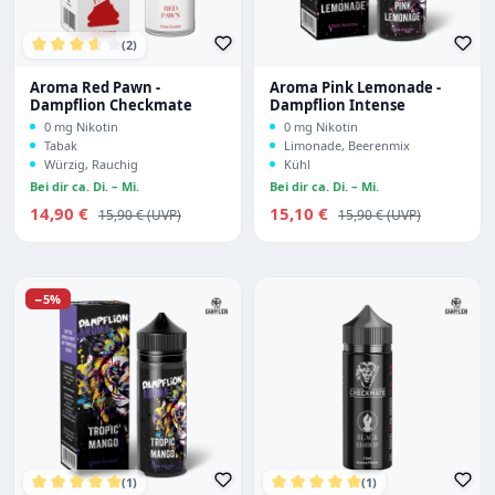
(2)
Durchschnittliche Bewertung von 3.5 von 5 Sternen
Aroma Red Pawn -
Aroma Pink Lemonade -
Dampflion Checkmate
Dampflion Intense
0 mg Nikotin
0 mg Nikotin
Tabak
Limonade, Beerenmix
Würzig, Rauchig
Kühl
Bei dir ca. Di. – Mi.
Bei dir ca. Di. – Mi.
Verkaufspreis:
Verkaufspreis:
14,90 €
Regulärer Preis:
15,10 €
Regulärer Preis:
15,90 €
15,90 €
Rabatt
−5%
(1)
(1)