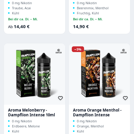
0 mg Nikotin
0 mg Nikotin
Traube, Acai
Beerenmix, Menthol
Kühl
Fruchtig, Kühl
Bei dir ca. Di. – Mi.
Bei dir ca. Di. – Mi.
Regulärer Preis:
Regulärer Preis:
14,40 €
14,90 €
Ab
Rabatt
−5%
Aroma Melonberry -
Aroma Orange Menthol -
Dampflion Intense 10ml
Dampflion Intense
0 mg Nikotin
0 mg Nikotin
Erdbeere, Melone
Orange, Menthol
Kühl
Kühl