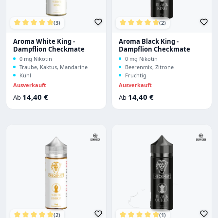
(3)
(2)
Durchschnittliche Bewertung von 5 von 5 Sternen
Durchschnittliche Bewertu
Aroma White King -
Aroma Black King -
Dampflion Checkmate
Dampflion Checkmate
0 mg Nikotin
0 mg Nikotin
Traube, Kaktus, Mandarine
Beerenmix, Zitrone
Kühl
Fruchtig
Ausverkauft
Ausverkauft
Regulärer Preis:
Regulärer Preis:
14,40 €
14,40 €
Ab
Ab
(2)
(1)