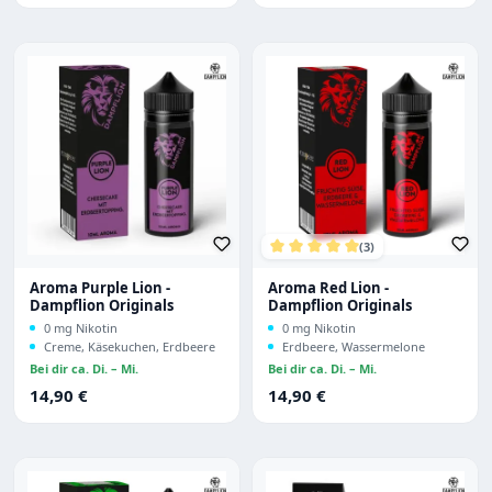
(3)
Durchschnittliche Bewertu
Aroma Purple Lion -
Aroma Red Lion -
Dampflion Originals
Dampflion Originals
0 mg Nikotin
0 mg Nikotin
Creme, Käsekuchen, Erdbeere
Erdbeere, Wassermelone
Bei dir ca. Di. – Mi.
Bei dir ca. Di. – Mi.
Regulärer Preis:
Regulärer Preis:
14,90 €
14,90 €