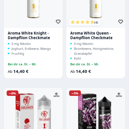
(4)
Durchschnittliche Bewertu
Aroma White Knight -
Aroma White Queen -
Dampflion Checkmate
Dampflion Checkmate
0 mg Nikotin
0 mg Nikotin
Joghurt, Erdbeere, Mango
Brombeere, Honigmelone,
Fruchtig
Granatapfel
Kühl
Bei dir ca. Di. – Mi.
Bei dir ca. Di. – Mi.
Regulärer Preis:
Regulärer Preis:
14,40 €
14,40 €
Ab
Ab
Rabatt
Rabatt
−6%
−5%