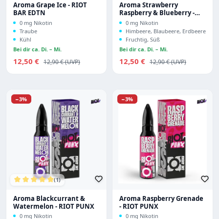
Aroma Grape Ice - RIOT
Aroma Strawberry
BAR EDTN
Raspberry & Blueberry -
RIOT PUNX
0 mg Nikotin
0 mg Nikotin
Traube
Himbeere, Blaubeere, Erdbeere
Kühl
Fruchtig, Süß
Bei dir ca. Di. – Mi.
Bei dir ca. Di. – Mi.
Verkaufspreis:
Verkaufspreis:
12,50 €
Regulärer Preis:
12,50 €
Regulärer Preis:
12,90 €
12,90 €
Rabatt
Rabatt
−3%
−3%
(1)
Durchschnittliche Bewertung von 5 von 5 Sternen
Aroma Blackcurrant &
Aroma Raspberry Grenade
Watermelon - RIOT PUNX
- RIOT PUNX
0 mg Nikotin
0 mg Nikotin