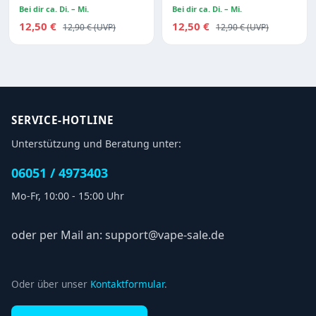
Bei dir ca. Di. – Mi.
Bei dir ca. Di. – Mi.
Verkaufspreis:
Verkaufspreis:
12,50 €
Regulärer Preis:
12,50 €
Regulärer Preis:
12,90 €
12,90 €
SERVICE-HOTLINE
Unterstützung und Beratung unter:
06051 / 4973403
Mo-Fr, 10:00 - 15:00 Uhr
oder per Mail an: support@vape-sale.de
Oder über unser
Kontaktformular
.