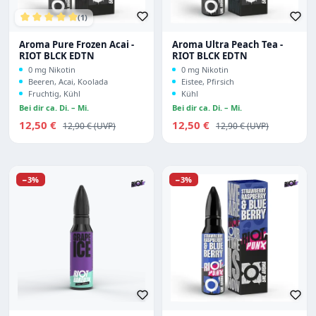
(1)
Durchschnittliche Bewertung von 5 von 5 Sternen
Aroma Pure Frozen Acai -
Aroma Ultra Peach Tea -
RIOT BLCK EDTN
RIOT BLCK EDTN
0 mg Nikotin
0 mg Nikotin
Beeren, Acai, Koolada
Eistee, Pfirsich
Fruchtig, Kühl
Kühl
Bei dir ca. Di. – Mi.
Bei dir ca. Di. – Mi.
Verkaufspreis:
Verkaufspreis:
12,50 €
Regulärer Preis:
12,50 €
Regulärer Preis:
12,90 €
12,90 €
Rabatt
Rabatt
−3%
−3%