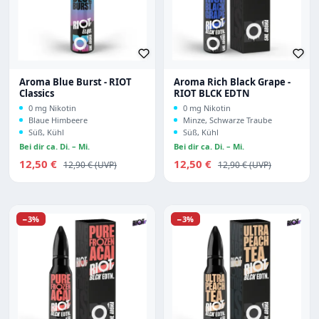
Aroma Blue Burst - RIOT
Aroma Rich Black Grape -
Classics
RIOT BLCK EDTN
0 mg Nikotin
0 mg Nikotin
Blaue Himbeere
Minze, Schwarze Traube
Süß, Kühl
Süß, Kühl
Bei dir ca. Di. – Mi.
Bei dir ca. Di. – Mi.
Verkaufspreis:
Verkaufspreis:
12,50 €
Regulärer Preis:
12,50 €
Regulärer Preis:
12,90 €
12,90 €
Rabatt
Rabatt
−3%
−3%