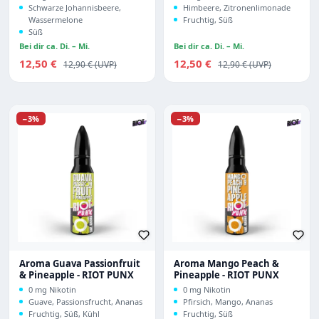
Schwarze Johannisbeere,
Himbeere, Zitronenlimonade
Wassermelone
Fruchtig, Süß
Süß
Bei dir ca. Di. – Mi.
Bei dir ca. Di. – Mi.
Verkaufspreis:
Verkaufspreis:
12,50 €
Regulärer Preis:
12,50 €
Regulärer Preis:
12,90 €
12,90 €
Rabatt
Rabatt
−3%
−3%
Aroma Guava Passionfruit
Aroma Mango Peach &
& Pineapple - RIOT PUNX
Pineapple - RIOT PUNX
0 mg Nikotin
0 mg Nikotin
Guave, Passionsfrucht, Ananas
Pfirsich, Mango, Ananas
Fruchtig, Süß, Kühl
Fruchtig, Süß