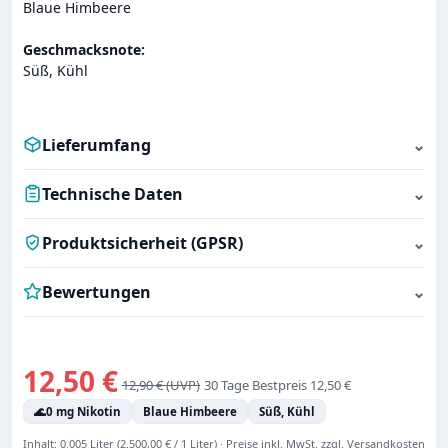
Blaue Himbeere
Geschmacksnote:
Süß, Kühl
Lieferumfang
⌄
Technische Daten
⌄
Produktsicherheit (GPSR)
⌄
Bewertungen
⌄
Verkaufspreis:
12,50 €
Regulärer Preis:
12,90 €
30 Tage Bestpreis 12,50 €
🌊
0 mg Nikotin
Blaue Himbeere
Süß, Kühl
Inhalt:
0.005 Liter
(2.500,00 € / 1 Liter)
·
Preise inkl. MwSt. zzgl. Versandkosten