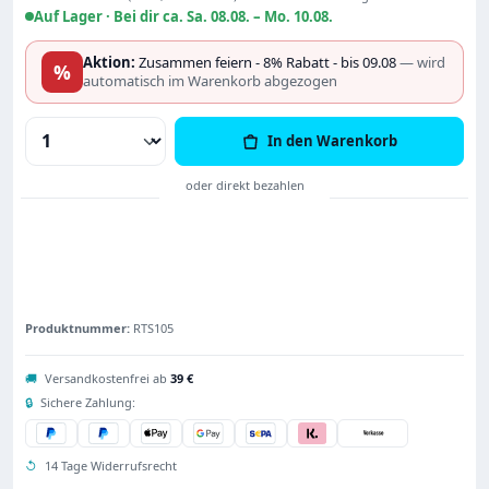
Auf Lager ·
Bei dir ca. Sa. 08.08. – Mo. 10.08.
Aktion:
Zusammen feiern - 8% Rabatt - bis 09.08
— wird
%
automatisch im Warenkorb abgezogen
Produkt Anzahl: Gib den gewünschten Wert
In den Warenkorb
Produktnummer:
RTS105
🚚
Versandkostenfrei ab
39 €
🔒
Sichere Zahlung:
↺
14 Tage Widerrufsrecht