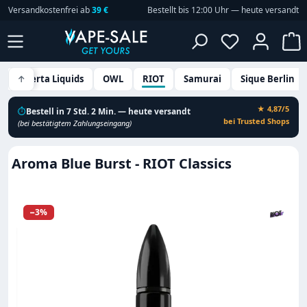
Versandkostenfrei ab
39 €
Bestellt bis 12:00 Uhr — heute versandt
Zum Hauptinhalt springen
Du hast 0 P
W
Omerta Liquids
↑
OWL
RIOT
Samurai
Sique Berlin
★ 4,87/5
⏱
Bestell in 7 Std. 2 Min. — heute versandt
bei Trusted Shops
(bei bestätigtem Zahlungseingang)
Aroma Blue Burst - RIOT Classics
Bildergalerie überspringen
−3%