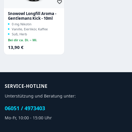
Snowowl Longfill Aroma -
Gentlemans Kick - 10ml
0 mg Nikotin
Vanille, Eierlikör, Kaffee
Süß, Herb
Bei dir ca. Di. – Mi.
Regulärer Preis:
13,90 €
SERVICE-HOTLINE
Unterstützung und Beratung unter:
06051 / 4973403
Mo-Fr, 10:00 - 15:00 Uhr