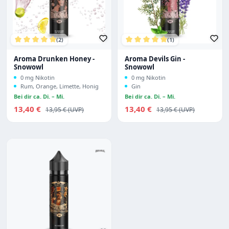
(2)
(1)
Durchschnittliche Bewertung von 5 von 5 Sternen
Durchschnittliche Bewertu
Aroma Drunken Honey -
Aroma Devils Gin -
Snowowl
Snowowl
0 mg Nikotin
0 mg Nikotin
Rum, Orange, Limette, Honig
Gin
Bei dir ca. Di. – Mi.
Bei dir ca. Di. – Mi.
Verkaufspreis:
Verkaufspreis:
13,40 €
Regulärer Preis:
13,40 €
Regulärer Preis:
13,95 €
13,95 €