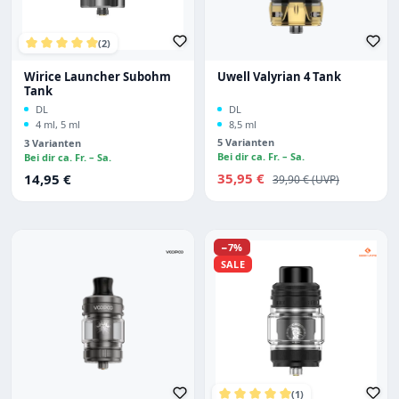
(2)
Durchschnittliche Bewertung von 5 von 5 Sternen
Wirice Launcher Subohm
Uwell Valyrian 4 Tank
Tank
DL
DL
4 ml, 5 ml
8,5 ml
5 Varianten
3 Varianten
Bei dir ca. Fr. – Sa.
Bei dir ca. Fr. – Sa.
Verkaufspreis:
Regulärer Preis:
35,95 €
Regulärer Preis:
14,95 €
39,90 €
Rabatt
−7%
SALE
(1)