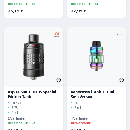
Bei dir ca. Fr. – Sa.
Bei dir ca. Fr. – Sa.
Regulärer Preis:
Regulärer Preis:
25,19 €
22,95 €
Aspire Nautilus 3S Special
Vaporesso iTank T Dual
Edition Tank
Sieb Version
DL/MTL
DL
3,75 ml
6 ml
4 ml
2 Varianten
4 Varianten
Bei dir ca. Fr. – Sa.
Ausverkauft
Regulärer Preis:
Regulärer Preis:
24,95 €
25,95 €