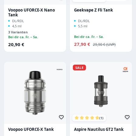
Durchschnittliche Bewertu
Voopoo UFORCE-X Nano
Geekvape Z Fli Tank
Tank
DL/RDL
DL/RDL
4,5 ml
5,5 ml
3 Varianten
Bei dir ca. Fr. – Sa.
Bei dir ca. Fr. – Sa.
Verkaufspreis:
Regulärer Preis:
27,90 €
Regulärer Preis:
20,90 €
29,90 €
SALE
(1)
Durchschnittliche Bewertu
Voopoo UFORCE-X Tank
Aspire Nautilus GT2 Tank