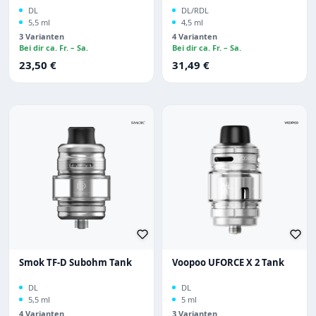
DL
DL/RDL
5,5 ml
4,5 ml
3 Varianten
4 Varianten
Bei dir ca. Fr. – Sa.
Bei dir ca. Fr. – Sa.
Regulärer Preis:
Regulärer Preis:
23,50 €
31,49 €
Smok TF-D Subohm Tank
Voopoo UFORCE X 2 Tank
DL
DL
5,5 ml
5 ml
4 Varianten
3 Varianten