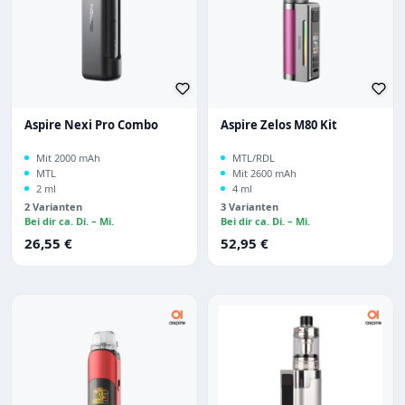
Aspire Nexi Pro Combo
Aspire Zelos M80 Kit
Mit 2000 mAh
MTL/RDL
MTL
Mit 2600 mAh
2 ml
4 ml
2 Varianten
3 Varianten
Bei dir ca. Di. – Mi.
Bei dir ca. Di. – Mi.
Regulärer Preis:
Regulärer Preis:
26,55 €
52,95 €