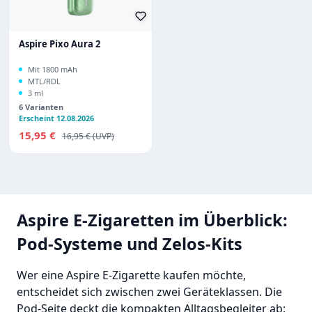
Aspire Pixo Aura 2
Mit 1800 mAh
MTL/RDL
3 ml
6 Varianten
Erscheint 12.08.2026
Verkaufspreis:
15,95 €
Regulärer Preis:
16,95 €
Aspire E-Zigaretten im Überblick:
Pod-Systeme und Zelos-Kits
Wer eine Aspire E-Zigarette kaufen möchte,
entscheidet sich zwischen zwei Geräteklassen. Die
Pod-Seite deckt die kompakten Alltagsbegleiter ab: