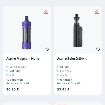
Aspire Magnum Nano
Aspire Zelos X80 Kit
Mit 1800 mAh
DL/RDL
MTL/RDL
Für 18650
6 ml
4,5 ml
10 Varianten
4 Varianten
Bei dir ca. Di. – Mi.
Bei dir ca. Di. – Mi.
Regulärer Preis:
Regulärer Preis:
30,35 €
59,45 €