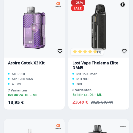
Rabatt
−23%
SALE
(1)
Durchschnittliche Bewertu
Aspire Gotek X3 Kit
Lost Vape Thelema Elite
DM45
MTL/RDL
Mit 1500 mAh
Mit 1200 mAh
MTL/RDL
4,5 ml
3ml
8 Varianten
7 Varianten
Bei dir ca. Di. – Mi.
Bei dir ca. Di. – Mi.
Verkaufspreis:
Regulärer Preis:
23,49 €
Regulärer Preis:
13,95 €
30,35 €