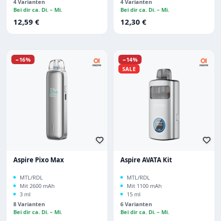
4 Varianten
4 Varianten
Bei dir ca. Di. – Mi.
Bei dir ca. Di. – Mi.
Regulärer Preis:
Regulärer Preis:
12,59 €
12,30 €
Rabatt
Rabatt
−16%
−14%
SALE
Aspire Pixo Max
Aspire AVATA Kit
MTL/RDL
MTL/RDL
Mit 2600 mAh
Mit 1100 mAh
3 ml
15 ml
8 Varianten
6 Varianten
Bei dir ca. Di. – Mi.
Bei dir ca. Di. – Mi.