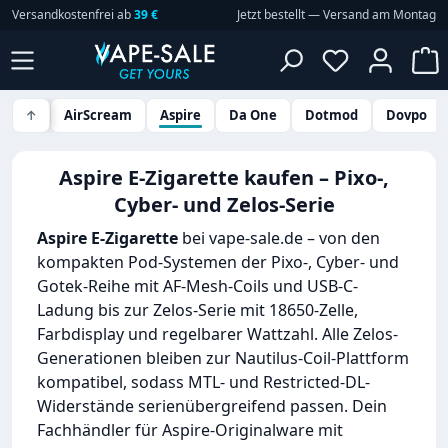
Versandkostenfrei ab
39 €
Jetzt bestellt — Versand am Montag
Zum Hauptinhalt springen
Du hast 0 P
W
↑
AirScream
Aspire
Da One
Dotmod
Dovpo
Aspire E-Zigarette kaufen – Pixo-,
Cyber- und Zelos-Serie
Aspire E-Zigarette
bei vape-sale.de – von den
kompakten Pod-Systemen der Pixo-, Cyber- und
Gotek-Reihe mit AF-Mesh-Coils und USB-C-
Ladung bis zur Zelos-Serie mit 18650-Zelle,
Farbdisplay und regelbarer Wattzahl. Alle Zelos-
Generationen bleiben zur Nautilus-Coil-Plattform
kompatibel, sodass MTL- und Restricted-DL-
Widerstände serienübergreifend passen. Dein
Fachhändler für Aspire-Originalware mit