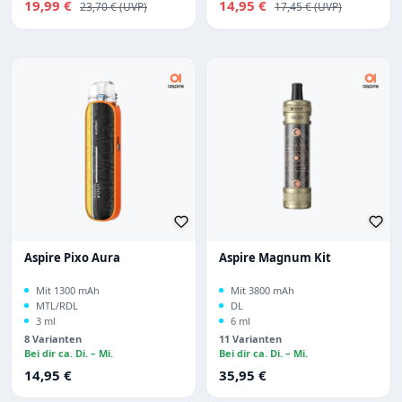
Verkaufspreis:
Verkaufspreis:
19,99 €
Regulärer Preis:
14,95 €
Regulärer Preis:
23,70 €
17,45 €
Aspire Pixo Aura
Aspire Magnum Kit
Mit 1300 mAh
Mit 3800 mAh
MTL/RDL
DL
3 ml
6 ml
8 Varianten
11 Varianten
Bei dir ca. Di. – Mi.
Bei dir ca. Di. – Mi.
Regulärer Preis:
Regulärer Preis:
14,95 €
35,95 €