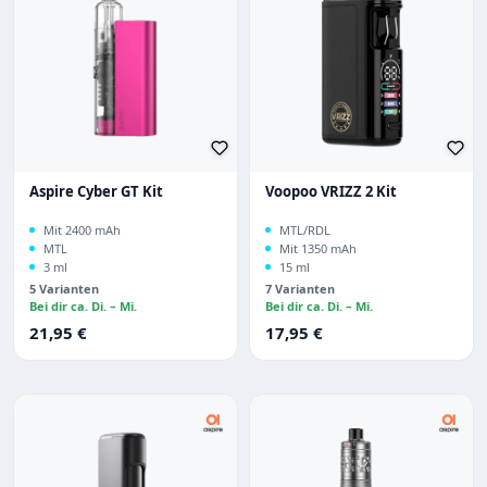
Aspire Cyber GT Kit
Voopoo VRIZZ 2 Kit
Mit 2400 mAh
MTL/RDL
MTL
Mit 1350 mAh
3 ml
15 ml
5 Varianten
7 Varianten
Bei dir ca. Di. – Mi.
Bei dir ca. Di. – Mi.
Regulärer Preis:
Regulärer Preis:
21,95 €
17,95 €