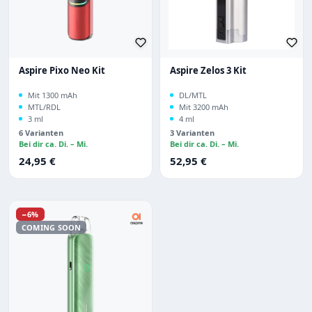
Aspire Pixo Neo Kit
Aspire Zelos 3 Kit
Mit 1300 mAh
DL/MTL
MTL/RDL
Mit 3200 mAh
3 ml
4 ml
6 Varianten
3 Varianten
Bei dir ca. Di. – Mi.
Bei dir ca. Di. – Mi.
Regulärer Preis:
Regulärer Preis:
24,95 €
52,95 €
Rabatt
−6%
COMING SOON