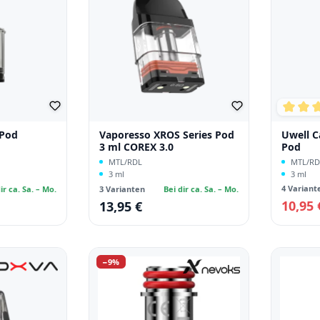
Durchs
 Pod
Vaporesso XROS Series Pod
Uwell C
3 ml COREX 3.0
Pod
MTL/RDL
MTL/RD
3 ml
3 ml
4 Variant
ir ca. Sa. – Mo.
3 Varianten
Bei dir ca. Sa. – Mo.
10,95
13,95 €
Verkaufsp
Regulärer Preis:
Rabatt
−9%