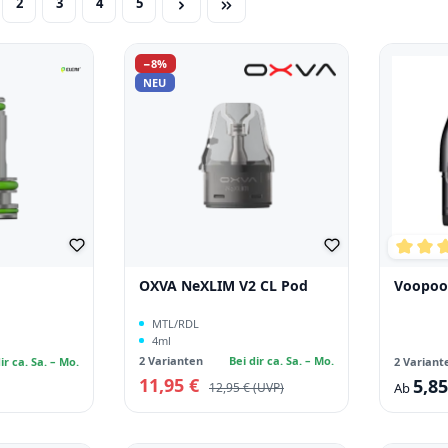
2
3
4
5
te
Seite
Seite
Seite
Seite
Rabatt
−8%
NEU
Durchs
OXVA NeXLIM V2 CL Pod
Voopoo
MTL/RDL
4ml
2 Varianten
Bei dir ca. Sa. – Mo.
ir ca. Sa. – Mo.
2 Variant
11,95 €
Verkaufspreis:
5,85
Regulärer Preis:
Regulärer
12,95 €
Ab