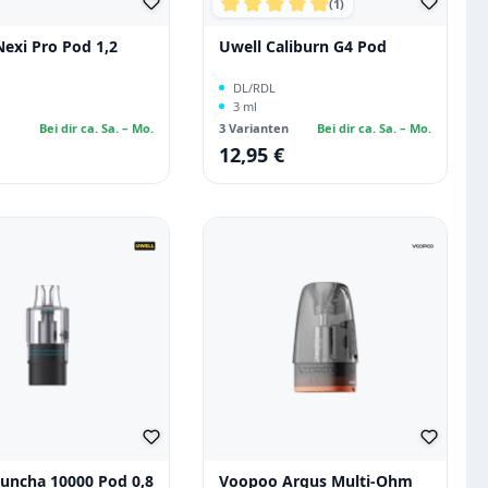
(1)
Durchschnittliche Bewertung vo
Nexi Pro Pod 1,2
Uwell Caliburn G4 Pod
DL/RDL
3 ml
Bei dir ca. Sa. – Mo.
3 Varianten
Bei dir ca. Sa. – Mo.
12,95 €
 Preis:
Regulärer Preis:
uncha 10000 Pod 0,8
Voopoo Argus Multi-Ohm