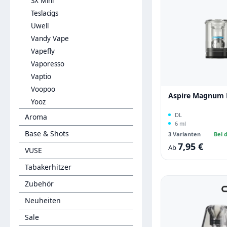
SX Mini
Teslacigs
Uwell
Vandy Vape
Vapefly
Vaporesso
Vaptio
Voopoo
Aspire Magnum
Yooz
DL
Aroma
6 ml
Base & Shots
3 Varianten
Bei d
7,95 €
Regulärer Preis:
Ab
VUSE
Tabakerhitzer
Zubehör
Neuheiten
Sale