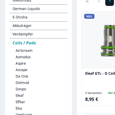
Nikotinsalz
1
Sei
German Liquids
NEU
E-Shisha
Akkuträger
Verdampfer
Coils / Pods
AirScream
Asmodus
Aspire
Asvape
Eleaf GTL - D Coil
Da One
Dotmod
Dovpo
2 Varianten
Bei d
Eleaf
8,95 €
Regulärer Preis:
Elfbar
Elux
Geekvape