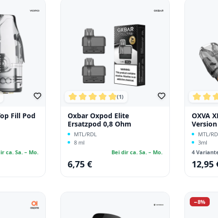
(1)
che Bewertung von 5 von 5 Sternen
Durchschnittliche Bewertung von 5 von 
Durchs
p Fill Pod
Oxbar Oxpod Elite
OXVA X
Ersatzpod 0,8 Ohm
Version
MTL/RDL
MTL/RD
8 ml
3ml
ir ca. Sa. – Mo.
Bei dir ca. Sa. – Mo.
4 Variant
6,75 €
12,95 
Regulärer Preis:
Regulärer
Rabatt
−8%