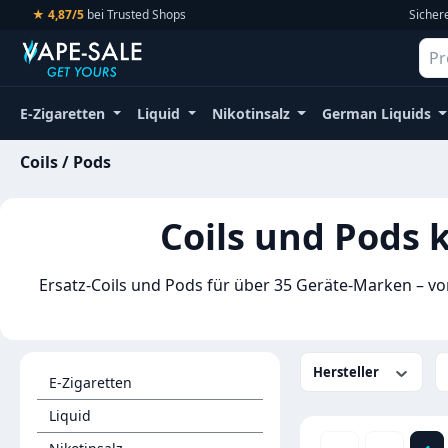
★ 4,87/5
bei Trusted Shops
Sicher
m Hauptinhalt springen
Zur Suche springen
Zur Hauptnavigation springen
E-Zigaretten
Liquid
Nikotinsalz
German Liquids
Coils / Pods
Coils und Pods 
Ersatz-Coils und Pods für über 35 Geräte-Marken – 
Hersteller
E-Zigaretten
Liquid