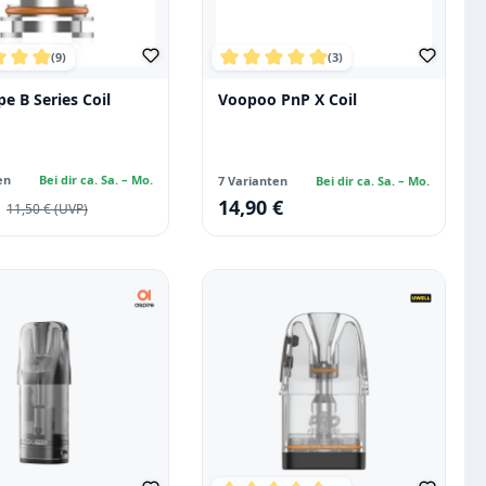
(9)
(3)
on 5 Sternen
chnittliche Bewertung von 5 von 5 Sternen
Durchschnittliche Bewertung vo
e B Series Coil
Voopoo PnP X Coil
en
Bei dir ca. Sa. – Mo.
7 Varianten
Bei dir ca. Sa. – Mo.
€
reis:
14,90 €
Regulärer Preis:
Regulärer Preis:
11,50 €