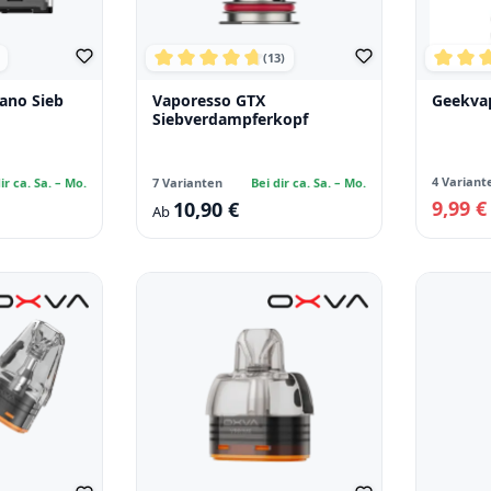
(13)
che Bewertung von 5 von 5 Sternen
Durchschnittliche Bewertung von 4.69 v
Durchs
ano Sieb
Vaporesso GTX
Geekvap
Siebverdampferkopf
4 Variant
ir ca. Sa. – Mo.
7 Varianten
Bei dir ca. Sa. – Mo.
9,99 
10,90 €
Verkaufsp
Regulärer Preis:
Ab