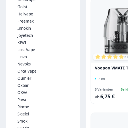
Golisi
Hellvape
Freemax
Innokin
Joyetech
KIWI
Lost Vape
Linvo
(1)
Durchschnittli
Nevoks
Voopoo VMATE To
Orca Vape
Oumier
3 ml
Oxbar
3 Varianten
Bei d
OXVA
6,75 €
Regulärer Preis:
Ab
Pava
Rincoe
Sigelei
Smok