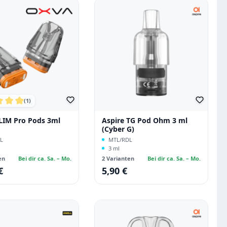
(1)
5 Sternen
chnittliche Bewertung von 5 von 5 Sternen
LIM Pro Pods 3ml
Aspire TG Pod Ohm 3 ml
(Cyber G)
L
MTL/RDL
3 ml
en
Bei dir ca. Sa. – Mo.
2 Varianten
Bei dir ca. Sa. – Mo.
€
5,90 €
 Preis:
Regulärer Preis: