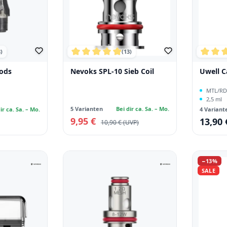
)
(13)
che Bewertung von 4.78 von 5 Sternen
Durchschnittliche Bewertung von 4.92 v
Durchs
ods
Nevoks SPL-10 Sieb Coil
Uwell C
MTL/RD
2,5 ml
5 Varianten
Bei dir ca. Sa. – Mo.
ir ca. Sa. – Mo.
4 Variant
9,95 €
Verkaufspreis:
13,90 
Regulärer Preis:
Regulärer
10,90 €
Rabatt
−13%
SALE