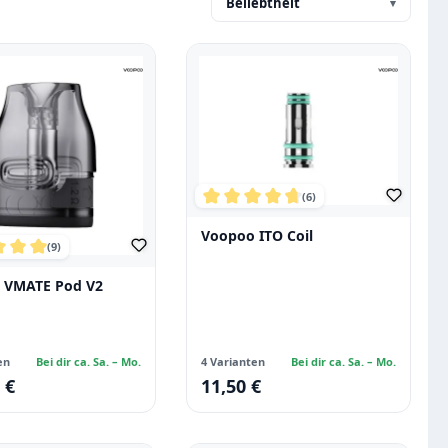
Beliebtheit
▾
(6)
Durchschnittliche Bewertung vo
Voopoo ITO Coil
(9)
chnittliche Bewertung von 5 von 5 Sternen
 VMATE Pod V2
en
Bei dir ca. Sa. – Mo.
4 Varianten
Bei dir ca. Sa. – Mo.
 €
11,50 €
 Preis:
Regulärer Preis: