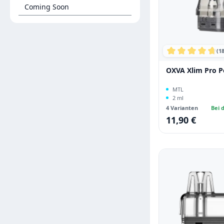
Coming Soon
(18
Durchschnittli
OXVA Xlim Pro P
MTL
2 ml
4 Varianten
Bei d
11,90 €
Regulärer Preis: