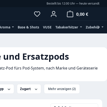
Bestellt bis 12:00 Uhr — heute versandt
Du hast 0 Produkte auf dem Merkz
Waren
0,00 €
Aroma
Base & Shots
VUSE
Tabakerhitzer
Zubehör
e und Ersatzpods
atz-Pod fürs Pod-System, nach Marke und Geräteserie
Mehr anzeigen (2)
typ
Zugart