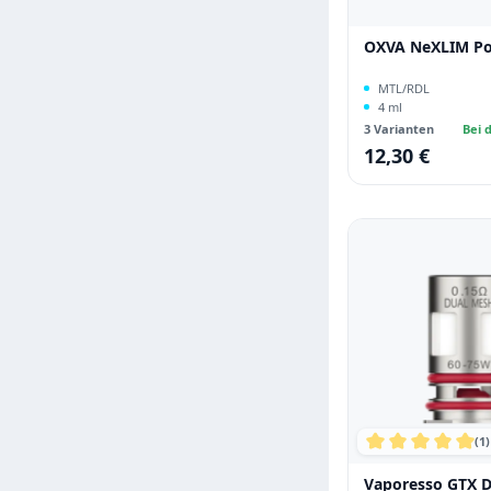
OXVA NeXLIM P
MTL/RDL
4 ml
3 Varianten
Bei d
12,30 €
Regulärer Preis:
(1)
Durchschnittli
Vaporesso GTX D