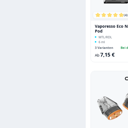
(4)
Durchschnittli
Vaporesso Eco N
Pod
MTL/RDL
6 ml
3 Varianten
Bei d
7,15 €
Regulärer Preis:
Ab