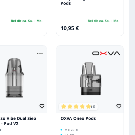
Pods
Bei dir ca. Sa. – Mo.
Bei dir ca. Sa. – Mo.
10,95 €
 Preis:
Regulärer Preis:
(1)
Durchschnittliche Bewertung vo
so Vibe Dual Sieb
OXVA Oneo Pods
 - Pod V2
L
MTL/RDL
3,5 ml