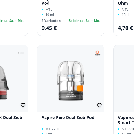
Pod
Ohm
MTL
MTL
10 ml
10ml
ir ca. Sa. – Mo.
2 Varianten
Bei dir ca. Sa. – Mo.
9,45 €
4,70 €
Regulärer Preis:
Regulärer
X Dual Sieb
Aspire Pixo Dual Sieb Pod
Vapores
Smart T
MTL/RDL
MTL/RD
3 ml
4,5 ml