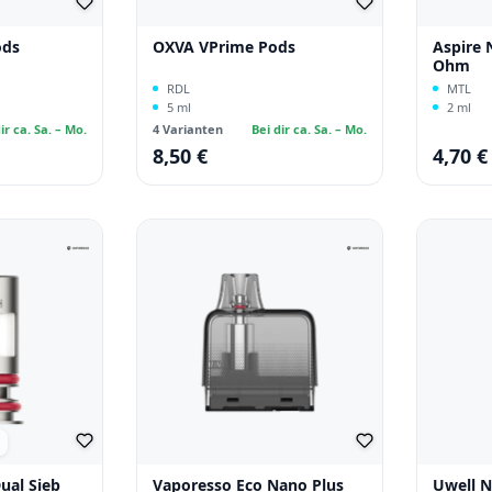
ods
OXVA VPrime Pods
Aspire 
Ohm
RDL
MTL
5 ml
2 ml
ir ca. Sa. – Mo.
4 Varianten
Bei dir ca. Sa. – Mo.
8,50 €
4,70 €
Regulärer Preis:
Regulärer
che Bewertung von 5 von 5 Sternen
ual Sieb
Vaporesso Eco Nano Plus
Uwell N