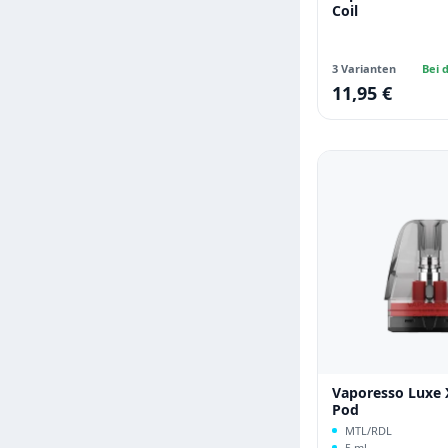
Coil
3 Varianten
Bei d
11,95 €
Regulärer Preis:
Vaporesso Luxe 
Pod
MTL/RDL
5 ml