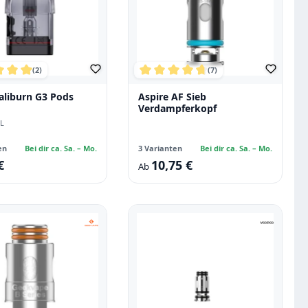
(2)
(7)
on 5 Sternen
chnittliche Bewertung von 5 von 5 Sternen
Durchschnittliche Bewertung vo
aliburn G3 Pods
Aspire AF Sieb
Verdampferkopf
L
en
Bei dir ca. Sa. – Mo.
3 Varianten
Bei dir ca. Sa. – Mo.
€
10,75 €
 Preis:
Regulärer Preis:
Ab