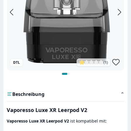
DTL
(1)
Durchschnittliche Bewe
Beschreibung
⌄
Vaporesso Luxe XR Leerpod V2
Vaporesso Luxe XR Leerpod V2
ist kompatibel mit: