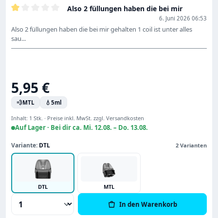
Also 2 füllungen haben die bei mir
Bewertung mit 1 von 5 Sternen
6. Juni 2026 06:53
Also 2 füllungen haben die bei mir gehalten 1 coil ist unter alles
sau...
Regulärer Preis:
5,95 €
💨
MTL
💧
5ml
Inhalt:
1 Stk.
·
Preise inkl. MwSt. zzgl. Versandkosten
Auf Lager ·
Bei dir ca. Mi. 12.08. – Do. 13.08.
Variante:
DTL
2 Varianten
DTL
MTL
Produkt Anzahl: Gib den gewünschten Wert
In den Warenkorb