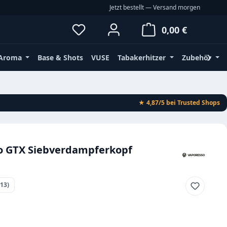
Jetzt bestellt — Versand morgen
Du hast 0 Produkte auf dem Merkz
Waren
0,00 €
Aroma
Base & Shots
VUSE
Tabakerhitzer
Zubehör
★ 4,87/5
bei Trusted Shops
o GTX Siebverdampferkopf
(13)
ttliche Bewertung von 4.69 von 5 Sternen
eis: