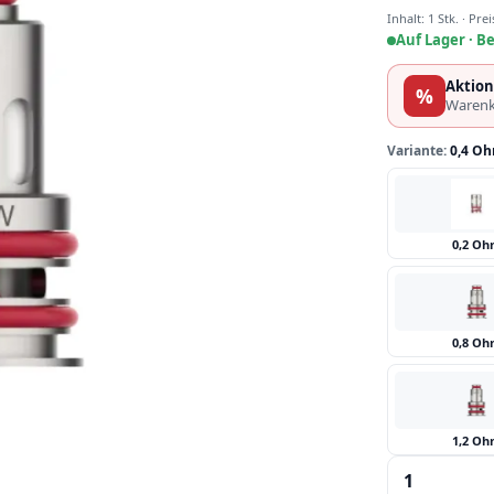
Inhalt:
1 Stk.
·
Prei
Auf Lager ·
Be
Aktion
%
Warenk
Variante:
0,4 O
0,2 O
0,8 O
1,2 O
Produkt 