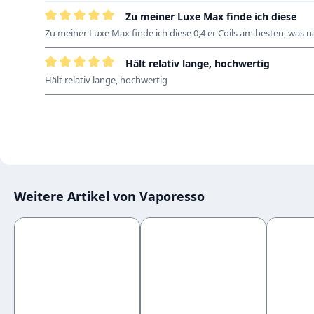
Zu meiner Luxe Max finde ich diese
Bewertung mit 5 von 5 Sternen
Zu meiner Luxe Max finde ich diese 0,4 er Coils am besten, was n
Hält relativ lange, hochwertig
Bewertung mit 5 von 5 Sternen
Hält relativ lange, hochwertig
Weitere Artikel von Vaporesso
Produktgalerie überspringen