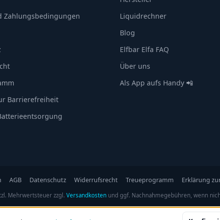
d Zahlungsbedingungen
Liquidrechner
Blog
z
Elfbar Elfa FAQ
cht
Über uns
ramm
Als App aufs Handy 📲
r Barrierefreiheit
 Batterieentsorgung
n
AGB
Datenschutz
Widerrufsrecht
Treueprogramm
Erklärung zur
etzl. Mehrwertsteuer zzgl.
Versandkosten
und ggf. Nachnahmegebühren, wenn nich