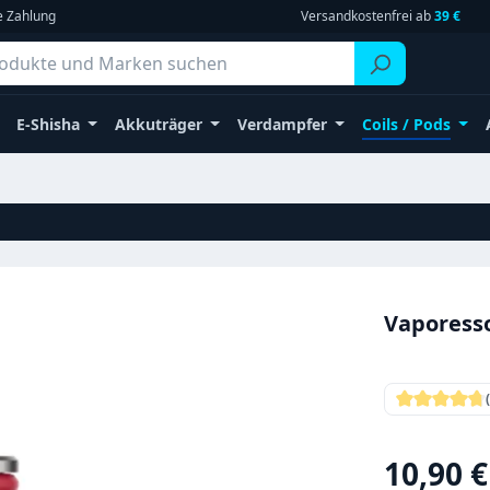
e Zahlung
Versandkostenfrei ab
39 €
E-Shisha
Akkuträger
Verdampfer
Coils / Pods
Vaporess
Durchschni
Regulärer Pr
10,90 €