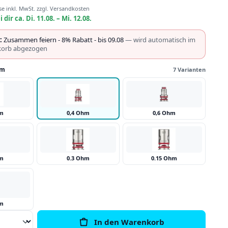
se inkl. MwSt. zzgl. Versandkosten
i dir ca. Di. 11.08. – Mi. 12.08.
:
Zusammen feiern - 8% Rabatt - bis 09.08
— wird automatisch im
orb abgezogen
hm
7 Varianten
hm
0,4 Ohm
0,6 Ohm
hm
0.3 Ohm
0.15 Ohm
hm
Anzahl: Gib den gewünschten Wert ein o
In den Warenkorb