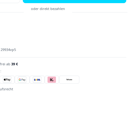
:
29934vp5
frei ab
39 €
:
ufsrecht