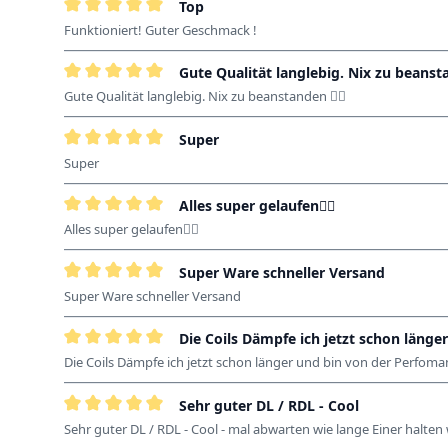
Top
Bewertung mit 5 von 5 Sternen
Funktioniert! Guter Geschmack !
Gute Qualität langlebig. Nix zu beansta
Bewertung mit 5 von 5 Sternen
Gute Qualität langlebig. Nix zu beanstanden 👍🏽
Super
Bewertung mit 5 von 5 Sternen
Super
Alles super gelaufen👍🏻
Bewertung mit 5 von 5 Sternen
Alles super gelaufen👍🏻
Super Ware schneller Versand
Bewertung mit 5 von 5 Sternen
Super Ware schneller Versand
Die Coils Dämpfe ich jetzt schon länger
Bewertung mit 5 von 5 Sternen
Die Coils Dämpfe ich jetzt schon länger und bin von der Perfoman
Sehr guter DL / RDL - Cool
Bewertung mit 5 von 5 Sternen
Sehr guter DL / RDL - Cool - mal abwarten wie lange Einer halten 