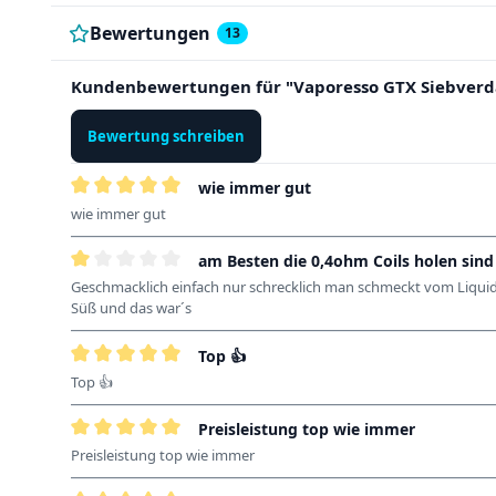
Bewertungen
13
Kundenbewertungen für "Vaporesso GTX Siebver
Bewertung schreiben
wie immer gut
Bewertung mit 5 von 5 Sternen
wie immer gut
am Besten die 0,4ohm Coils holen sind
Bewertung mit 1 von 5 Sternen
Geschmacklich einfach nur schrecklich man schmeckt vom Liquid s
Süß und das war´s
Top 👍
Bewertung mit 5 von 5 Sternen
Top 👍
Preisleistung top wie immer
Bewertung mit 5 von 5 Sternen
Preisleistung top wie immer