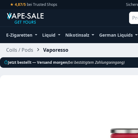
★ 4,87/5
bei Trusted Shops
Sicher
m Hauptinhalt springen
Zur Suche springen
Zur Hauptnavigation springen
E-Zigaretten
Liquid
Nikotinsalz
German Liquids
Coils / Pods
Vaporesso
⏱
Jetzt bestellt — Versand morgen
(bei bestätigtem Zahlungseingang)
Bildergalerie überspringen