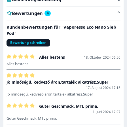
Bewertungen
⌄
4
Kundenbewertungen für "Vaporesso Eco Nano Sieb
Pod"
Bewertung schreiben
Alles bestens
18. Oktober 2024 06:50
Bewertung mit 5 von 5 Sternen
Alles bestens
Bewertung mit 5 von 5 Sternen
Jò minőségű, kedvező áron,tartalék alkatrész.Super
17. August 2024 17:15
Jò minőségű, kedvező áron,tartalék alkatrész.Super
Guter Geschmack, MTL prima.
Bewertung mit 5 von 5 Sternen
1. Juni 2024 17:27
Guter Geschmack, MTL prima.