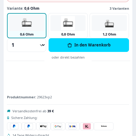
Variante:
0,6 Ohm
3 Varianten
0,6 Ohm
0,8 Ohm
1,2 Ohm
Produkt Anzahl: Gib den gewünschten Wert
In den Warenkorb
Produktnummer:
29623vp2
🚚
Versandkostenfrei ab
39 €
🔒
Sichere Zahlung:
↺
14 Tage Widerrufsrecht