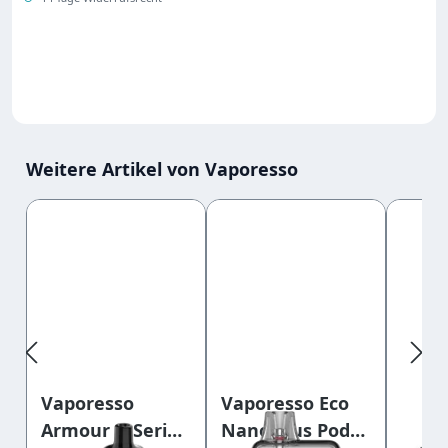
Weitere Artikel von Vaporesso
Produktgalerie überspringen
Vaporesso
Vapo
Vaporesso Eco
Armour G Series
Nano
Nano Plus Pod