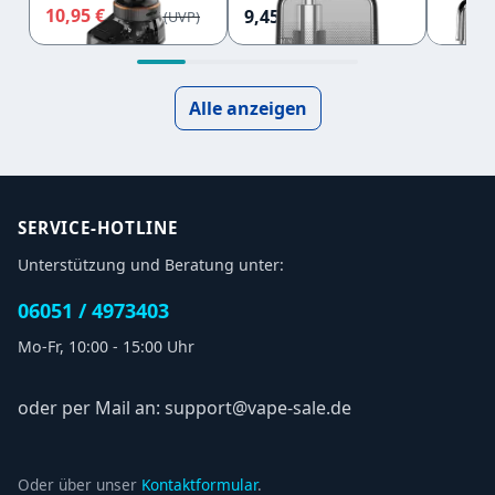
MTL Leerpod 5
0,8 
0,8 Ohm
10,95 €
7,15 
9,45 €
11,95 €
ml
Alle anzeigen
SERVICE-HOTLINE
Unterstützung und Beratung unter:
06051 / 4973403
Mo-Fr, 10:00 - 15:00 Uhr
oder per Mail an: support@vape-sale.de
Oder über unser
Kontaktformular
.