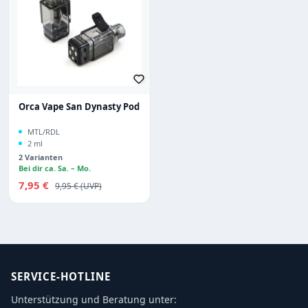
Orca Vape San Dynasty Pod
MTL/RDL
2 ml
2 Varianten
Bei dir ca. Sa. – Mo.
Verkaufspreis:
7,95 €
Regulärer Preis:
9,95 €
SERVICE-HOTLINE
Unterstützung und Beratung unter: