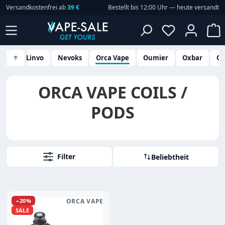
Versandkostenfrei ab
39 €
Bestellt bis 12:00 Uhr — heute versandt
Zum Hauptinhalt springen
Du hast 0 P
W
Vape
↑
Linvo
Nevoks
Orca Vape
Oumier
Oxbar
O
ORCA VAPE COILS /
PODS
Filter
Beliebtheit
Rabatt
−20%
ORCA VAPE
SALE