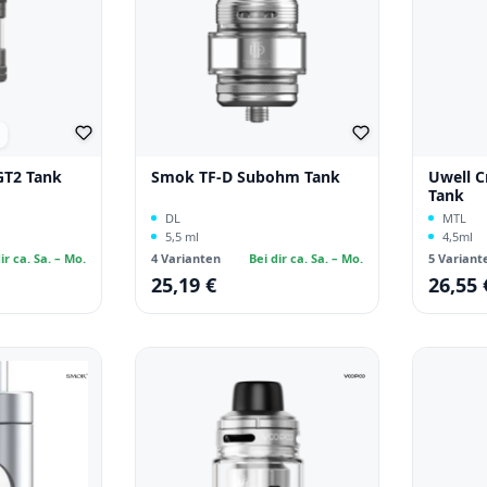
che Bewertung von 5 von 5 Sternen
GT2 Tank
Smok TF-D Subohm Tank
Uwell 
Tank
DL
MTL
5,5 ml
4,5ml
ir ca. Sa. – Mo.
4 Varianten
Bei dir ca. Sa. – Mo.
5 Variant
25,19 €
26,55 
Regulärer Preis:
Regulärer