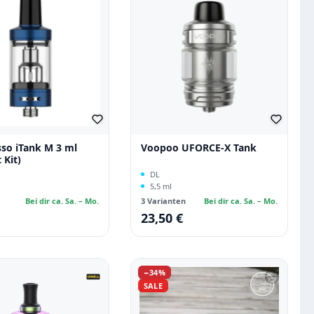
5 Sternen
so iTank M 3 ml
Voopoo UFORCE-X Tank
 Kit)
DL
5,5 ml
Bei dir ca. Sa. – Mo.
3 Varianten
Bei dir ca. Sa. – Mo.
23,50 €
 Preis:
Regulärer Preis:
Rabatt
−34%
SALE