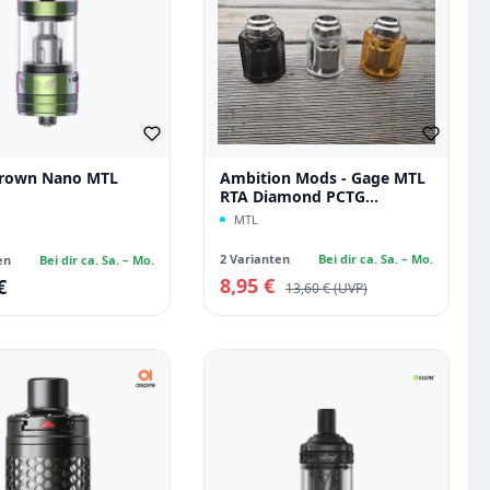
Crown Nano MTL
Ambition Mods - Gage MTL
RTA Diamond PCTG
Ersatztankkit
MTL
2 Varianten
Bei dir ca. Sa. – Mo.
en
Bei dir ca. Sa. – Mo.
8,95 €
€
Verkaufspreis:
 Preis:
Regulärer Preis:
13,60 €