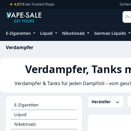
★ 4,87/5
bei Trusted Shops
Sicher
m Hauptinhalt springen
Zur Suche springen
Zur Hauptnavigation springen
E-Zigaretten
Liquid
Nikotinsalz
German Liquids
Verdampfer
Verdampfer, Tanks m
Verdampfer & Tanks für jeden Dampfstil – vom gesc
Hersteller
E-Zigaretten
Liquid
Nikotinsalz