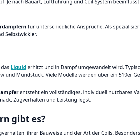
. Je nach Bauart, Luftführung und Coil-System beeinflus
rdampfern
für unterschiedliche Ansprüche. Als spezialisie
d Selbstwickler.
m das
Liquid
erhitzt und in Dampf umgewandelt wird. Typisc
ow und Mundstück. Viele Modelle werden über ein 510er G
dampfer
entsteht ein vollständiges, individuell nutzbares V
ck, Zugverhalten und Leistung legst.
rn
gibt es?
erhalten, ihrer Bauweise und der Art der Coils. Besonders 