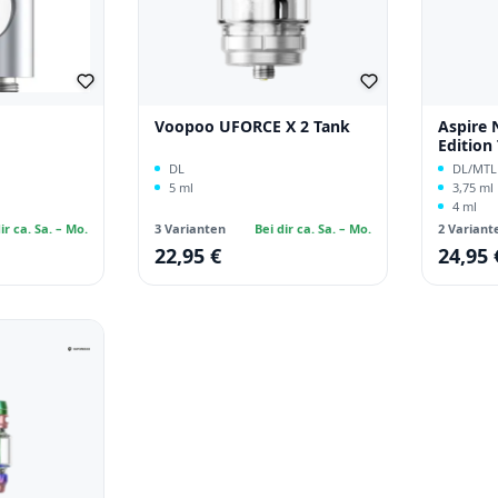
Voopoo UFORCE X 2 Tank
Aspire 
Edition
DL
DL/MTL
5 ml
3,75 ml
4 ml
ir ca. Sa. – Mo.
3 Varianten
Bei dir ca. Sa. – Mo.
2 Variant
22,95 €
24,95 
Regulärer Preis:
Regulärer