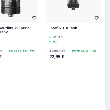
Nautilus 3S Special
Eleaf GTL X Tank
 Tank
MTL/RDL
3ml
en
Bei dir ca. Sa. – Mo.
2 Varianten
Bei dir ca. Sa. – Mo.
€
22,95 €
 Preis:
Regulärer Preis: