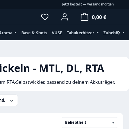
Jetzt bestellt — Versand morgen
Du hast 0 Produkte auf dem Merkz
Waren
0,00 €
Aroma
Base & Shots
VUSE
Tabakerhitzer
Zubehör
ckeln - MTL, DL, RTA
m RTA-Selbstwickler, passend zu deinem Akkuträger.
nd.
Beliebtheit
▾