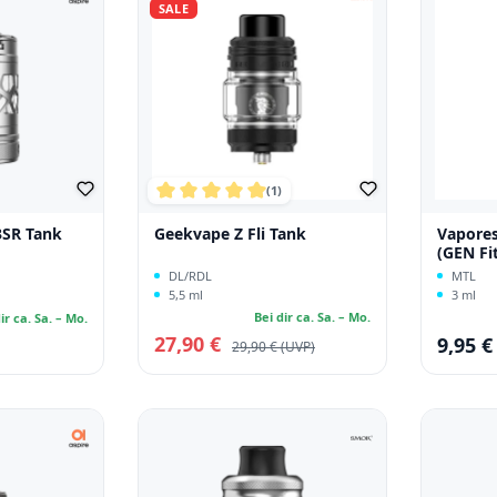
SALE
(1)
Durchschnittliche Bewertung von 5 von 
3SR Tank
Geekvape Z Fli Tank
Vapores
(GEN Fit
DL/RDL
MTL
5,5 ml
3 ml
Bei dir ca. Sa. – Mo.
ir ca. Sa. – Mo.
27,90 €
Verkaufspreis:
9,95 €
Regulärer Preis:
Regulärer
29,90 €