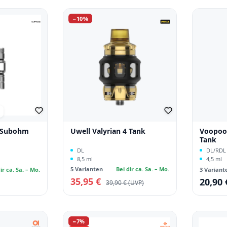
Rabatt
−10%
che Bewertung von 5 von 5 Sternen
r Subohm
Uwell Valyrian 4 Tank
Voopoo
Tank
DL
DL/RDL
8,5 ml
4,5 ml
5 Varianten
Bei dir ca. Sa. – Mo.
ir ca. Sa. – Mo.
3 Variant
35,95 €
Verkaufspreis:
20,90 
Regulärer Preis:
Regulärer
39,90 €
Rabatt
−7%