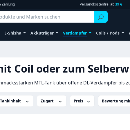
e Zahlung
Versandkostenfrei ab
39 €
E-Shisha
Akkuträger
Verdampfer
Coils / Pods
it Coil oder zum Selberwi
hmacksstarken MTL-Tank über offene DL-Verdampfer bis zu
Tankinhalt
Zugart
Preis
Bewertung mi