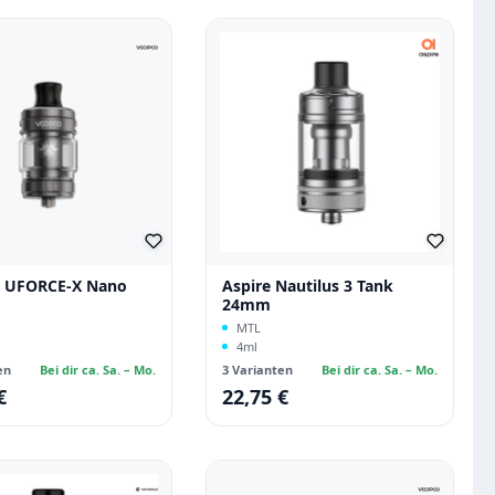
 UFORCE-X Nano
Aspire Nautilus 3 Tank
24mm
MTL
4ml
en
Bei dir ca. Sa. – Mo.
3 Varianten
Bei dir ca. Sa. – Mo.
€
22,75 €
 Preis:
Regulärer Preis: