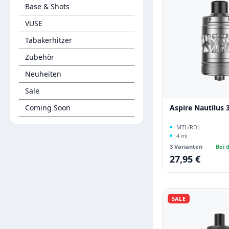
Base & Shots
VUSE
Tabakerhitzer
Zubehör
Neuheiten
Sale
Coming Soon
Aspire Nautilus 
MTL/RDL
4 ml
3 Varianten
Bei d
27,95 €
Regulärer Preis:
SALE