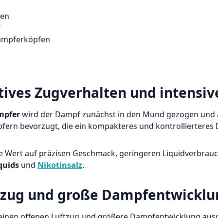
ten
f
ampferköpfen
s
iktives Zugverhalten und intens
mpfer
wird der Dampf zunächst in den Mund gezogen und ans
pfern bevorzugt, die ein kompakteres und kontrollierteres
ie Wert auf präzisen Geschmack, geringeren Liquidverbra
quids
und
Nikotinsalz
.
ftzug und große Dampfentwicklu
 einen offenen Luftzug und größere Dampfentwicklung ausg