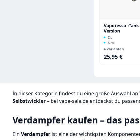
Vaporesso iTank 
Version
DL
6 ml
4 Varianten
25,95 €
Regulärer Preis:
In dieser Kategorie findest du eine große Auswahl an
Selbstwickler
– bei vape-sale.de entdeckst du passe
Verdampfer kaufen
– das pas
Ein
Verdampfer
ist eine der wichtigsten Komponenten