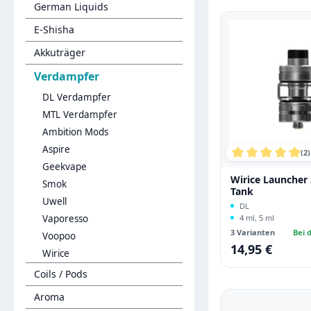
German Liquids
E-Shisha
Akkuträger
Verdampfer
DL Verdampfer
MTL Verdampfer
Ambition Mods
Aspire
(2)
Durchschnittli
Geekvape
Wirice Launche
Smok
Tank
Uwell
DL
Vaporesso
4 ml, 5 ml
3 Varianten
Bei d
Voopoo
14,95 €
Regulärer Preis:
Wirice
Coils / Pods
Aroma