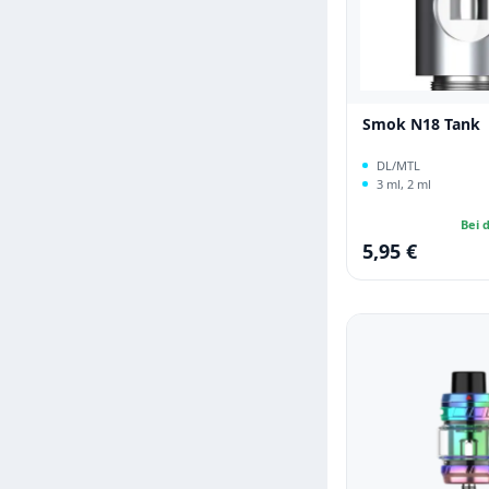
Smok N18 Tank
DL/MTL
3 ml, 2 ml
Bei d
5,95 €
Regulärer Preis: