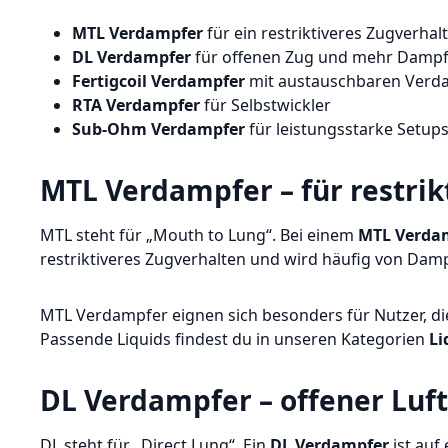
MTL Verdampfer
für ein restriktiveres Zugverhal
DL Verdampfer
für offenen Zug und mehr Damp
Fertigcoil Verdampfer
mit austauschbaren Verd
RTA Verdampfer
für Selbstwickler
Sub-Ohm Verdampfer
für leistungsstarke Setup
MTL Verdampfer
– für restr
MTL steht für „Mouth to Lung“. Bei einem
MTL Verda
restriktiveres Zugverhalten und wird häufig von Dam
MTL Verdampfer eignen sich besonders für Nutzer, d
Passende Liquids findest du in unseren Kategorien
Li
DL Verdampfer
– offener Lu
DL steht für „Direct Lung“. Ein
DL Verdampfer
ist auf