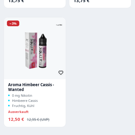
13,75 €
13,75 €
Rabatt
−3%
Aroma Himbeer Cassis -
Wanted
0 mg Nikotin
Himbeere Cassis
Fruchtig, Kühl
Ausverkauft
Verkaufspreis:
12,50 €
Regulärer Preis:
12,95 €