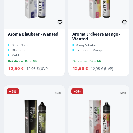
Aroma Blaubeer - Wanted
Aroma Erdbeere Mango -
Wanted
0 mg Nikotin
0 mg Nikotin
Blaubeere
Erdbeere, Mango
Kühl
Bei dir ca. Di. – Mi.
Bei dir ca. Di. – Mi.
Verkaufspreis:
Verkaufspreis:
12,50 €
Regulärer Preis:
12,50 €
Regulärer Preis:
12,95 €
12,95 €
Rabatt
Rabatt
−3%
−3%