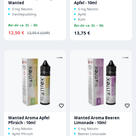
Wanted
Apfel - 10ml
0 mg Nikotin
0 mg Nikotin
Vanillepudding
Apfel
Kühl
Bei dir ca. Di. – Mi.
Bei dir ca. Di. – Mi.
Verkaufspreis:
12,50 €
Regulärer Preis:
Regulärer Preis:
13,75 €
12,95 €
Wanted Aroma Apfel
Wanted Aroma Beeren
Pfirsich - 10ml
Limonade - 10ml
0 mg Nikotin
0 mg Nikotin
Apfel Pfirsich
Beeren Limonade