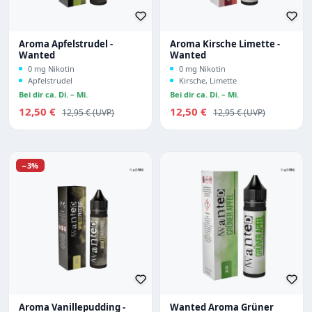
Aroma Apfelstrudel -
Aroma Kirsche Limette -
Wanted
Wanted
0 mg Nikotin
0 mg Nikotin
Apfelstrudel
Kirsche, Limette
Bei dir ca. Di. – Mi.
Bei dir ca. Di. – Mi.
Verkaufspreis:
Verkaufspreis:
12,50 €
Regulärer Preis:
12,50 €
Regulärer Preis:
12,95 €
12,95 €
Rabatt
−3%
Aroma Vanillepudding -
Wanted Aroma Grüner