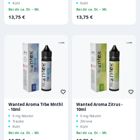
Kühl
Kühl
Bei dir ca. Di. – Mi.
Bei dir ca. Di. – Mi.
Regulärer Preis:
Regulärer Preis:
13,75 €
13,75 €
Wanted Aroma Trbe Mnthl
Wanted Aroma Zitrus -
- 10ml
10ml
0 mg Nikotin
0 mg Nikotin
Traube
Zitrone
Kühl
Kühl
Bei dir ca. Di. – Mi.
Bei dir ca. Di. – Mi.
Regulärer Preis:
Regulärer Preis: