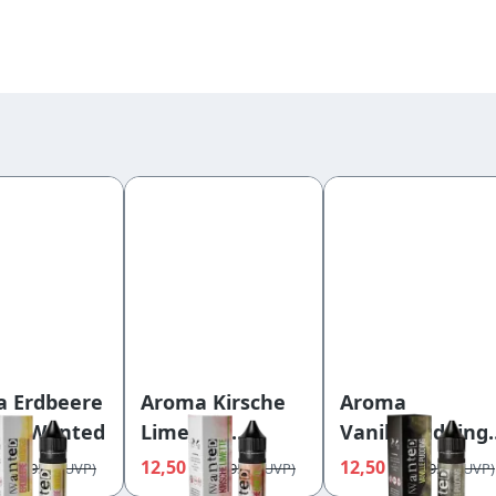
 Erdbeere
Aroma Kirsche
Aroma
 - Wanted
Limette -
Vanillepudding 
Wanted
Wanted
€
12,50 €
12,50 €
12,95 €
12,95 €
12,95 €