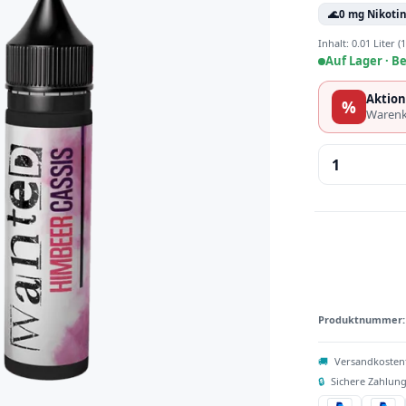
🌊
0 mg Nikoti
Inhalt:
0.01 Liter
(1
Auf Lager ·
Be
Aktion
%
Warenk
Produkt 
Produktnummer
🚚
Versandkosten
🔒
Sichere Zahlung