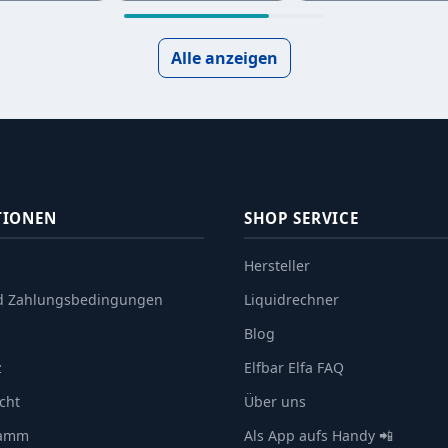
Alle anzeigen
TIONEN
SHOP SERVICE
Hersteller
d Zahlungsbedingungen
Liquidrechner
Blog
z
Elfbar Elfa FAQ
cht
Über uns
ramm
Als App aufs Handy 📲