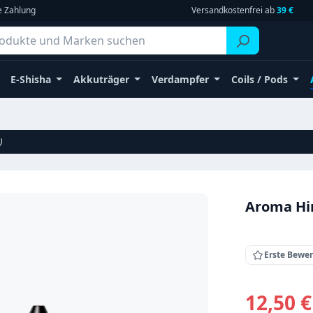
e Zahlung
Versandkostenfrei ab
39 €
E-Shisha
Akkuträger
Verdampfer
Coils / Pods
)
Aroma Hi
Erste Bewe
Verkaufsprei
12,50 €