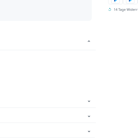
↺
14 Tage Widerr
⌄
⌄
⌄
⌄