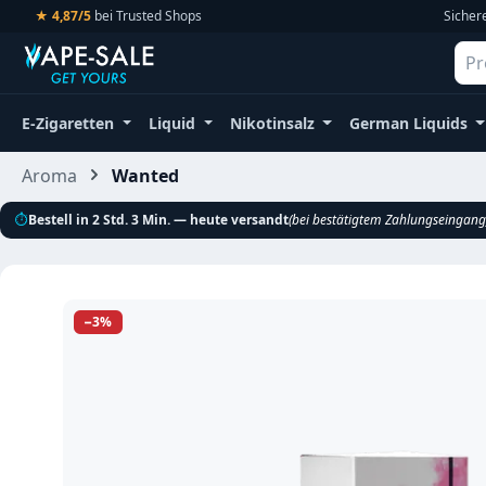
★ 4,87/5
bei Trusted Shops
Sicher
m Hauptinhalt springen
Zur Suche springen
Zur Hauptnavigation springen
E-Zigaretten
Liquid
Nikotinsalz
German Liquids
Aroma
Wanted
⏱
Bestell in 2 Std. 3 Min. — heute versandt
(bei bestätigtem Zahlungseingang
Bildergalerie überspringen
−3%