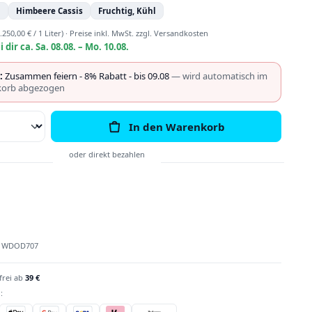
n
Himbeere Cassis
Fruchtig, Kühl
.250,00 € / 1 Liter)
·
Preise inkl. MwSt. zzgl. Versandkosten
i dir ca. Sa. 08.08. – Mo. 10.08.
:
Zusammen feiern - 8% Rabatt - bis 09.08
— wird automatisch im
orb abgezogen
Anzahl: Gib den gewünschten Wert ein o
In den Warenkorb
:
WDOD707
frei ab
39 €
: