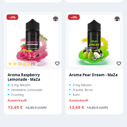
Rabatt
Rabatt
−6%
−6%
(1)
Durchschnittliche Bewertung von 5 von 5 Sternen
Aroma Raspberry
Aroma Pear Dream - MaZa
Lemonade - MaZa
0 mg Nikotin
0 mg Nikotin
Himbeere, Limonade
Traube, Birne
Fruchtig
Kühl
Ausverkauft
Ausverkauft
Verkaufspreis:
Verkaufspreis:
13,49 €
Regulärer Preis:
13,49 €
Regulärer Preis:
14,40 €
14,40 €