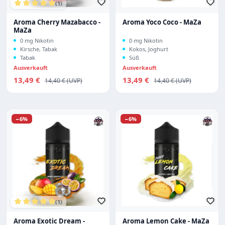
(1)
Durchschnittliche Bewertung von 5 von 5 Sternen
Aroma Cherry Mazabacco -
Aroma Yoco Coco - MaZa
MaZa
0 mg Nikotin
0 mg Nikotin
Kirsche, Tabak
Kokos, Joghurt
Tabak
Süß
Ausverkauft
Ausverkauft
Verkaufspreis:
Verkaufspreis:
13,49 €
Regulärer Preis:
13,49 €
Regulärer Preis:
14,40 €
14,40 €
Rabatt
Rabatt
−6%
−6%
(1)
Durchschnittliche Bewertung von 5 von 5 Sternen
Aroma Exotic Dream -
Aroma Lemon Cake - MaZa