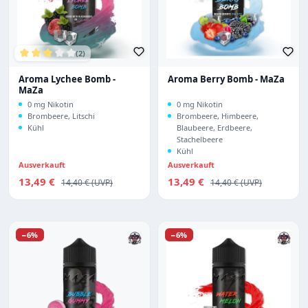
(2)
Durchschnittliche Bewertung von 3 von 5 Sternen
Aroma Lychee Bomb -
Aroma Berry Bomb - MaZa
MaZa
0 mg Nikotin
0 mg Nikotin
Brombeere, Litschi
Brombeere, Himbeere,
Kühl
Blaubeere, Erdbeere,
Stachelbeere
Kühl
Ausverkauft
Ausverkauft
Verkaufspreis:
Verkaufspreis:
13,49 €
Regulärer Preis:
13,49 €
Regulärer Preis:
14,40 €
14,40 €
Rabatt
Rabatt
−6%
−6%