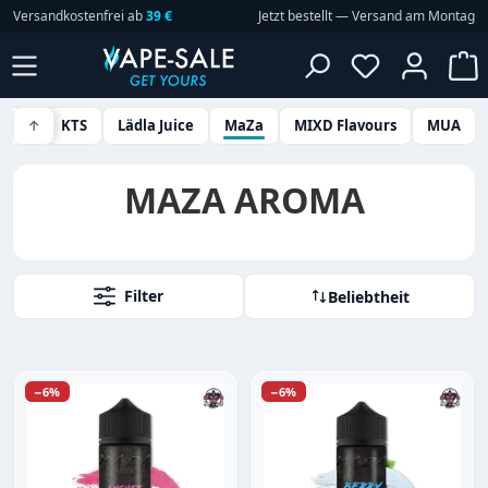
Versandkostenfrei ab
39 €
Jetzt bestellt — Versand am Montag
Zum Hauptinhalt springen
Du hast 0 P
W
Crest
↑
KTS
Lädla Juice
MaZa
MIXD Flavours
MUA
MAZA AROMA
Filter
Beliebtheit
Rabatt
Rabatt
−6%
−6%