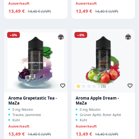
Ausverkauft
Ausverkauft
Verkaufspreis:
Verkaufspreis:
13,49 €
Regulärer Preis:
13,49 €
Regulärer Preis:
14,40 €
14,40 €
Rabatt
Rabatt
−6%
−6%
(1)
Durchschnittliche Bewertu
Aroma Grapetastic Tea -
Aroma Apple Dream -
MaZa
MaZa
0 mg Nikotin
0 mg Nikotin
Traube, Jasmintee
Grüner Apfel, Roter Apfel
Kühl
Kühl
Ausverkauft
Ausverkauft
Verkaufspreis:
Verkaufspreis:
13,49 €
Regulärer Preis:
13,49 €
Regulärer Preis:
14,40 €
14,40 €