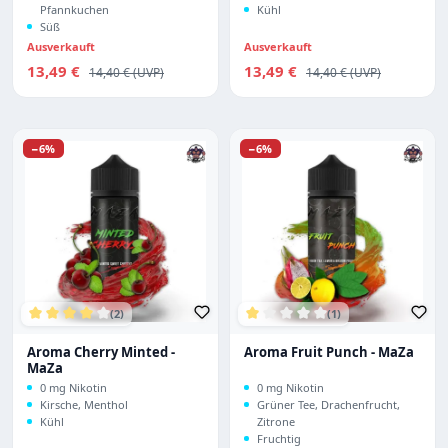
Pfannkuchen
Kühl
Süß
Ausverkauft
Ausverkauft
Verkaufspreis:
Verkaufspreis:
13,49 €
Regulärer Preis:
13,49 €
Regulärer Preis:
14,40 €
14,40 €
Rabatt
Rabatt
−6%
−6%
(2)
(1)
Durchschnittliche Bewertung von 4 von 5 Sternen
Durchschnittliche Bewertu
Aroma Cherry Minted -
Aroma Fruit Punch - MaZa
MaZa
0 mg Nikotin
0 mg Nikotin
Kirsche, Menthol
Grüner Tee, Drachenfrucht,
Kühl
Zitrone
Fruchtig