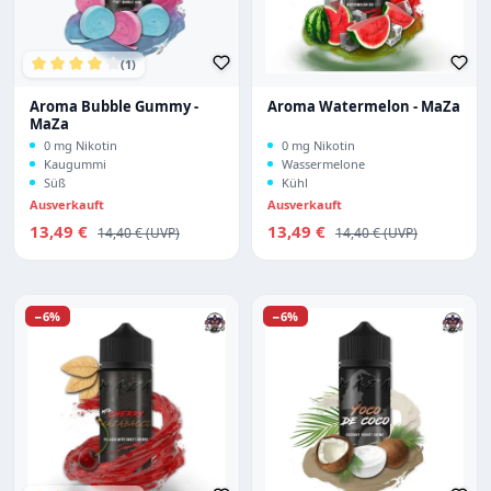
(1)
Durchschnittliche Bewertung von 4 von 5 Sternen
Aroma Bubble Gummy -
Aroma Watermelon - MaZa
MaZa
0 mg Nikotin
0 mg Nikotin
Kaugummi
Wassermelone
Süß
Kühl
Ausverkauft
Ausverkauft
Verkaufspreis:
Verkaufspreis:
13,49 €
Regulärer Preis:
13,49 €
Regulärer Preis:
14,40 €
14,40 €
Rabatt
Rabatt
−6%
−6%