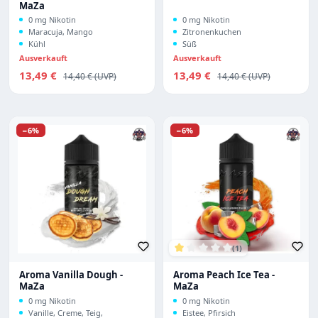
MaZa
0 mg Nikotin
0 mg Nikotin
Maracuja, Mango
Zitronenkuchen
Kühl
Süß
Ausverkauft
Ausverkauft
Verkaufspreis:
Verkaufspreis:
13,49 €
Regulärer Preis:
13,49 €
Regulärer Preis:
14,40 €
14,40 €
Rabatt
Rabatt
−6%
−6%
(1)
Durchschnittliche Bewertu
Aroma Vanilla Dough -
Aroma Peach Ice Tea -
MaZa
MaZa
0 mg Nikotin
0 mg Nikotin
Vanille, Creme, Teig,
Eistee, Pfirsich