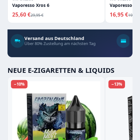
Vaporesso Xros 6
Vaporesso Xro
25,60 €
16,95 €
29,95 €
19,95 
Versand aus Deutschland
Zah
Über 80% Zustellung am nächsten Tag
Apple
NEUE E-ZIGARETTEN & LIQUIDS
−10%
−13%