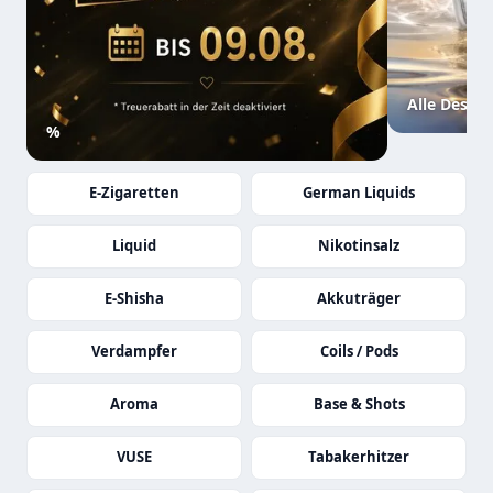
Alle Desig
%
E-Zigaretten
German Liquids
Liquid
Nikotinsalz
E-Shisha
Akkuträger
Verdampfer
Coils / Pods
Aroma
Base & Shots
VUSE
Tabakerhitzer