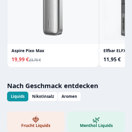
Aspire Pixo Max
Elfbar ELFX Mi
19,99 €
11,95 €
23,70 €
Nach Geschmack entdecken
Liquids
Nikotinsalz
Aromen
🍓
🌿
Frucht Liquids
Menthol Liquids