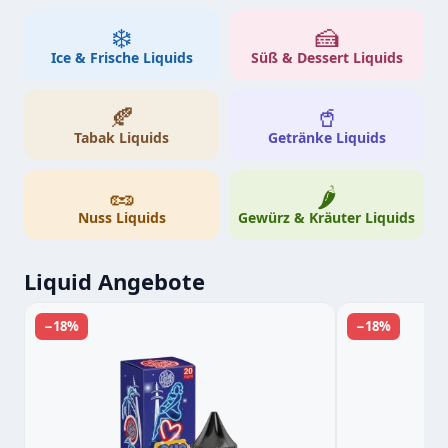
❄️
🍰
Ice & Frische Liquids
Süß & Dessert Liquids
🍂
🥤
Tabak Liquids
Getränke Liquids
🥜
🌶️
Nuss Liquids
Gewürz & Kräuter Liquids
Liquid Angebote
−18%
−18%