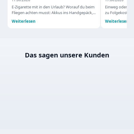
E-Zigarette mit in den Urlaub? Worauf du beim
Einweg oder nach
Fliegen achten musst: Akkus ins Handgepäck,
zu Folgekosten,
Liquids nach der 100-ml-Regel und die
warum Mehrweg-
Weiterlesen
Weiterlesen
Vorschriften im Zielland.
punkten.
Das sagen unsere Kunden