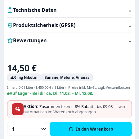
Technische Daten
⌄
Produktsicherheit (GPSR)
⌄
Bewertungen
⌄
Regulärer Preis:
14,50 €
🌊
0 mg Nikotin
Banane, Melone, Ananas
Inhalt:
0.01 Liter
(1.450,00 € / 1 Liter)
·
Preise inkl. MwSt. zzgl. Versandkosten
Auf Lager ·
Bei dir ca. Di. 11.08. – Mi. 12.08.
Aktion:
Zusammen feiern - 8% Rabatt - bis 09.08
— wird
%
automatisch im Warenkorb abgezogen
Produkt Anzahl: Gib den gewünschten Wert
In den Warenkorb