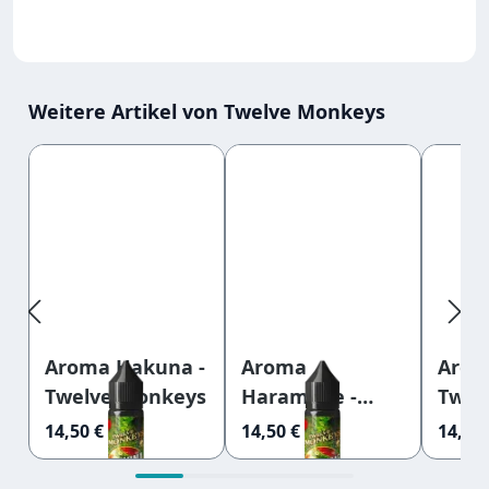
Weitere Artikel von Twelve Monkeys
Produktgalerie überspringen
Aroma Hakuna -
Aroma
Arom
Twelve Monkeys
Harambae -
Twel
Twelve Monkeys
14,50 €
14,50 €
14,50 