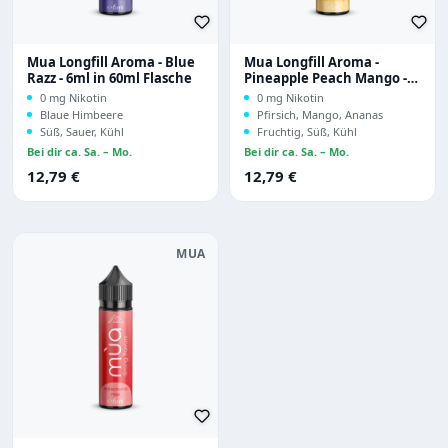
Mua Longfill Aroma - Blue
Mua Longfill Aroma -
Razz - 6ml in 60ml Flasche
Pineapple Peach Mango -
6ml in 60ml Flasche
0 mg Nikotin
0 mg Nikotin
Blaue Himbeere
Pfirsich, Mango, Ananas
Süß, Sauer, Kühl
Fruchtig, Süß, Kühl
Bei dir ca. Sa. – Mo.
Bei dir ca. Sa. – Mo.
Regulärer Preis:
Regulärer Preis:
12,79 €
12,79 €
MUA