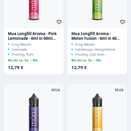
Mua Longfill Aroma - Pink
Mua Longfill Aroma -
Lemonade - 6ml in 60ml
Melon Fusion - 6ml in 60ml
Flasche
Flasche
0 mg Nikotin
0 mg Nikotin
Limonade
Cantaloupe, Honigmelone
Fruchtig, Kühl
Fruchtig, Süß, Kühl
Bei dir ca. Sa. – Mo.
Bei dir ca. Sa. – Mo.
Regulärer Preis:
Regulärer Preis:
12,79 €
12,79 €
MUA
MUA