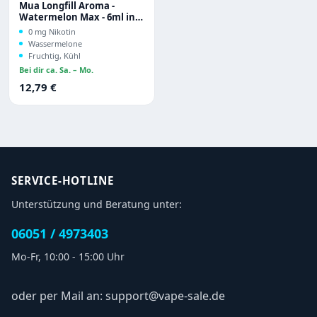
Mua Longfill Aroma -
Watermelon Max - 6ml in
60ml Flasche
0 mg Nikotin
Wassermelone
Fruchtig, Kühl
Bei dir ca. Sa. – Mo.
Regulärer Preis:
12,79 €
SERVICE-HOTLINE
Unterstützung und Beratung unter:
06051 / 4973403
Mo-Fr, 10:00 - 15:00 Uhr
oder per Mail an: support@vape-sale.de