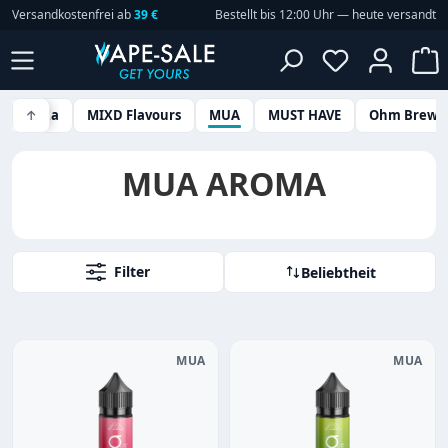
Versandkostenfrei ab
39 €
Bestellt bis 12:00 Uhr — heute versandt
Zum Hauptinhalt springen
Du hast 0 P
W
MaZa
↑
MIXD Flavours
MUA
MUST HAVE
Ohm Brew
MUA AROMA
Filter
Beliebtheit
MUA
MUA