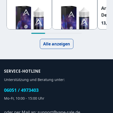
Aroma Asterion
Aroma Black
Aro
- Antimatter
Hole -
Deut
Antimatter
Anti
13,95 €
13,95 €
13,95 
Alle anzeigen
SERVICE-HOTLINE
Unterstützung und Beratung unter:
06051 / 4973403
Mo-Fr, 10:00 - 15:00 Uhr
oder per Mail an: support@vape-sale.de