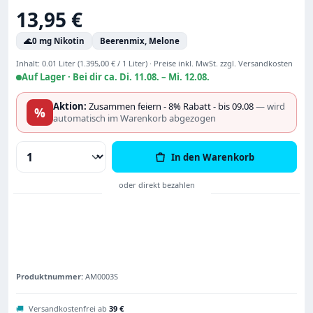
Regulärer Preis:
13,95 €
🌊
0 mg Nikotin
Beerenmix, Melone
Inhalt:
0.01 Liter
(1.395,00 € / 1 Liter)
·
Preise inkl. MwSt. zzgl. Versandkosten
Auf Lager ·
Bei dir ca. Di. 11.08. – Mi. 12.08.
Aktion:
Zusammen feiern - 8% Rabatt - bis 09.08
— wird
%
automatisch im Warenkorb abgezogen
Produkt Anzahl: Gib den gewünschten Wert
In den Warenkorb
Produktnummer:
AM0003S
🚚
Versandkostenfrei ab
39 €