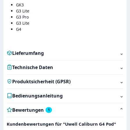
GK3
G3 Lite
G3 Pro
G3 Lite
G4
Lieferumfang
⌄
Technische Daten
⌄
Produktsicherheit (GPSR)
⌄
Bedienungsanleitung
⌄
Bewertungen
⌄
1
Kundenbewertungen für "Uwell Caliburn G4 Pod"