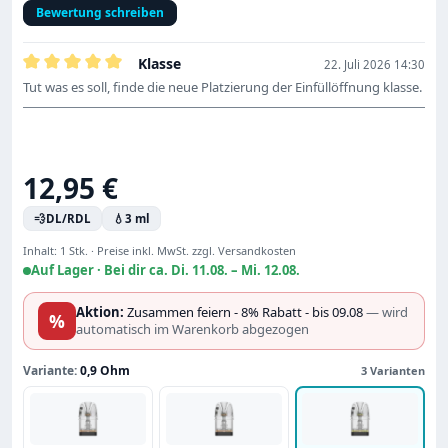
Bewertung schreiben
Klasse
22. Juli 2026 14:30
Bewertung mit 5 von 5 Sternen
Tut was es soll, finde die neue Platzierung der Einfüllöffnung klasse.
Regulärer Preis:
12,95 €
💨
DL/RDL
💧
3 ml
Inhalt:
1 Stk.
·
Preise inkl. MwSt. zzgl. Versandkosten
Auf Lager ·
Bei dir ca. Di. 11.08. – Mi. 12.08.
Aktion:
Zusammen feiern - 8% Rabatt - bis 09.08
— wird
%
automatisch im Warenkorb abgezogen
Variante:
0,9 Ohm
3 Varianten