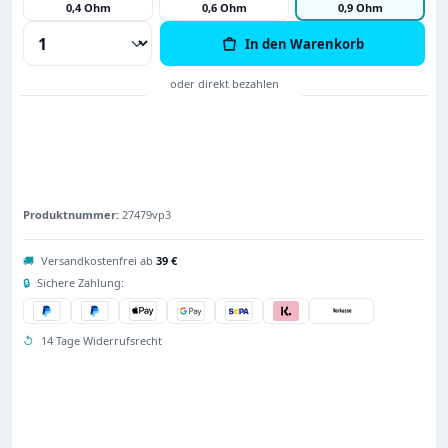
0,4 Ohm
0,6 Ohm
0,9 Ohm
Produkt Anzahl: Gib den gewünschten Wert
In den Warenkorb
Produktnummer:
27479vp3
🚚
Versandkostenfrei ab
39 €
🔒
Sichere Zahlung:
↺
14 Tage Widerrufsrecht