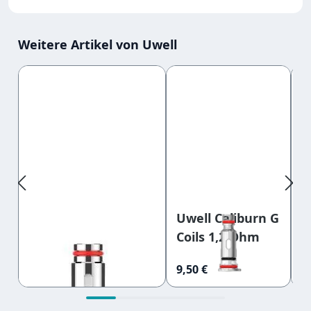
Weitere Artikel von Uwell
Produktgalerie überspringen
Uwell Caliburn G
U
Uwell Aeglos H2 coil
Coils 1,2 Ohm
L
0,18 Ohm
Siebverdampferkopf
9,59 €
9,50 €
4