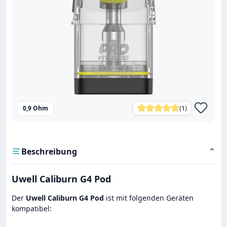
0,9 Ohm
(1)
Durchschnittliche Bewe
Beschreibung
⌄
Uwell Caliburn G4 Pod
Der
Uwell Caliburn G4 Pod
ist mit folgenden Geräten
kompatibel: