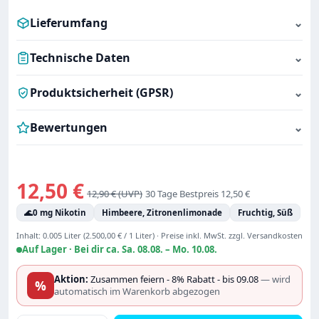
Lieferumfang
⌄
Technische Daten
⌄
Produktsicherheit (GPSR)
⌄
Bewertungen
⌄
Verkaufspreis:
12,50 €
Regulärer Preis:
12,90 €
30 Tage Bestpreis 12,50 €
🌊
0 mg Nikotin
Himbeere, Zitronenlimonade
Fruchtig, Süß
Inhalt:
0.005 Liter
(2.500,00 € / 1 Liter)
·
Preise inkl. MwSt. zzgl. Versandkosten
Auf Lager ·
Bei dir ca. Sa. 08.08. – Mo. 10.08.
Aktion:
Zusammen feiern - 8% Rabatt - bis 09.08
— wird
%
automatisch im Warenkorb abgezogen