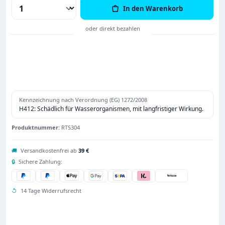
Produkt Anzahl: Gib den gewünschten Wert
In den Warenkorb
Kennzeichnung nach Verordnung (EG) 1272/2008
H412: Schädlich für Wasserorganismen, mit langfristiger Wirkung.
Produktnummer:
RTS304
🚚
Versandkostenfrei ab
39 €
🔒
Sichere Zahlung:
↺
14 Tage Widerrufsrecht