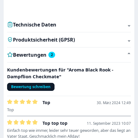
Technische Daten
⌄
Produktsicherheit (GPSR)
⌄
Bewertungen
⌄
2
Kundenbewertungen für "Aroma Black Rook -
Dampflion Checkmate"
Bewertung schreiben
Top
30. März 2024 12:49
Bewertung mit 5 von 5 Sternen
Top
Top top top
11. September 2023 10:07
Bewertung mit 5 von 5 Sternen
Einfach top wie immer, leider sehr teuer geworden, aber das liegt an
Vater Staat. Geschmacklich mein Allday!