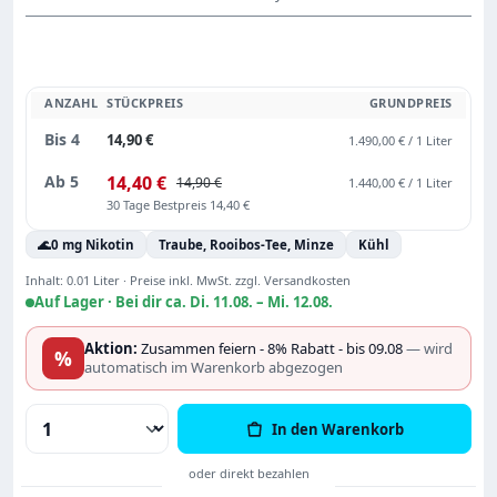
ANZAHL
STÜCKPREIS
GRUNDPREIS
Bis
4
14,90 €
1.490,00 € / 1 Liter
Ab
5
14,40 €
14,90 €
1.440,00 € / 1 Liter
30 Tage Bestpreis 14,40 €
🌊
0 mg Nikotin
Traube, Rooibos-Tee, Minze
Kühl
Inhalt:
0.01 Liter
·
Preise inkl. MwSt. zzgl. Versandkosten
Auf Lager ·
Bei dir ca. Di. 11.08. – Mi. 12.08.
Aktion:
Zusammen feiern - 8% Rabatt - bis 09.08
— wird
%
automatisch im Warenkorb abgezogen
Produkt Anzahl: Gib den gewünschten Wert
In den Warenkorb