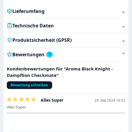
Lieferumfang
⌄
Technische Daten
⌄
Produktsicherheit (GPSR)
⌄
Bewertungen
⌄
1
Kundenbewertungen für "Aroma Black Knight -
Dampflion Checkmate"
Bewertung schreiben
Alles Super
29. Mai 2024 16:52
Bewertung mit 5 von 5 Sternen
Alles Super