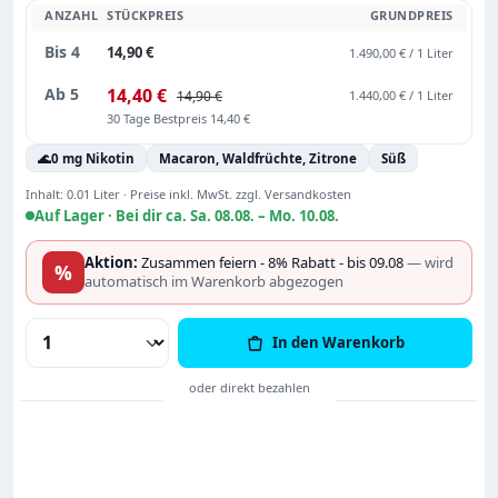
ANZAHL
STÜCKPREIS
GRUNDPREIS
Bis
4
14,90 €
1.490,00 € / 1 Liter
Ab
5
14,40 €
14,90 €
1.440,00 € / 1 Liter
30 Tage Bestpreis 14,40 €
🌊
0 mg Nikotin
Macaron, Waldfrüchte, Zitrone
Süß
Inhalt:
0.01 Liter
·
Preise inkl. MwSt. zzgl. Versandkosten
Auf Lager ·
Bei dir ca. Sa. 08.08. – Mo. 10.08.
Aktion:
Zusammen feiern - 8% Rabatt - bis 09.08
— wird
%
automatisch im Warenkorb abgezogen
Produkt Anzahl: Gib den gewünschten Wert
In den Warenkorb