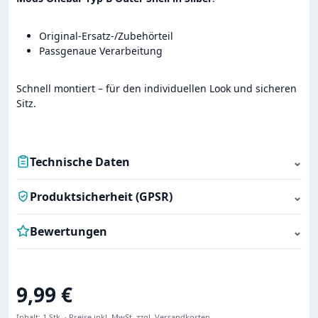
Original-Ersatz-/Zubehörteil
Passgenaue Verarbeitung
Schnell montiert – für den individuellen Look und sicheren
Sitz.
Technische Daten
⌄
Produktsicherheit (GPSR)
⌄
Bewertungen
⌄
Regulärer Preis:
9,99 €
Inhalt:
1 Stk.
·
Preise inkl. MwSt. zzgl. Versandkosten