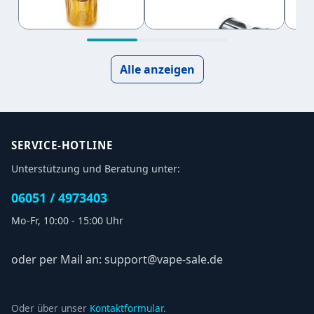
RTA Diamond
RTA
9,95 €
13,60 €
5,4
PCTG
Tankverkleinerung
Ersatztankkit
2ml
Ultem
Alle anzeigen
SERVICE-HOTLINE
Unterstützung und Beratung unter:
06051 / 4973403
Mo-Fr, 10:00 - 15:00 Uhr
oder per Mail an: support@vape-sale.de
Oder über unser
Kontaktformular
.