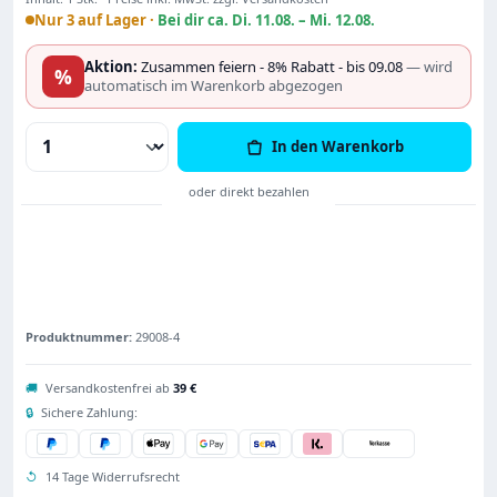
Nur 3 auf Lager ·
Bei dir ca. Di. 11.08. – Mi. 12.08.
Aktion:
Zusammen feiern - 8% Rabatt - bis 09.08
— wird
%
automatisch im Warenkorb abgezogen
Produkt Anzahl: Gib den gewünschten Wert
In den Warenkorb
Produktnummer:
29008-4
🚚
Versandkostenfrei ab
39 €
🔒
Sichere Zahlung:
↺
14 Tage Widerrufsrecht