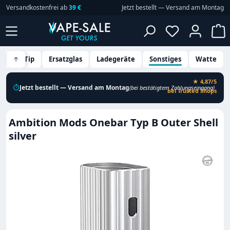
Versandkostenfrei ab
39 €
Jetzt bestellt — Versand am Montag
Zum Hauptinhalt springen
Du hast 0 P
W
Drip Tip
↑
Ersatzglas
Ladegeräte
Sonstiges
Watte
★ 4,87/5
⏱
Jetzt bestellt — Versand am Montag
(bei bestätigtem Zahlungseingang)
bei Trusted Shops
Ambition Mods Onebar Typ B Outer Shell
silver
Bildergalerie überspringen