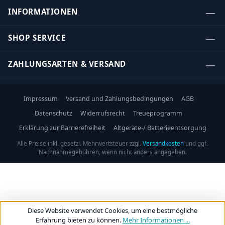
INFORMATIONEN
SHOP SERVICE
ZAHLUNGSARTEN & VERSAND
Impressum
Versand und Zahlungsbedingungen
AGB
Datenschutz
Widerrufsrecht
Treueprogramm
Erklärung zur Barrierefreiheit
Altgeräte-/ Batterieentsorgung
Alle Preise inkl. gesetzl. Mehrwertsteuer zzgl.
Versandkosten
und ggf.
Nachnahmegebühren, wenn nicht anders angegeben.
Diese Website verwendet Cookies, um eine bestmögliche
Erfahrung bieten zu können.
Mehr Informationen ...