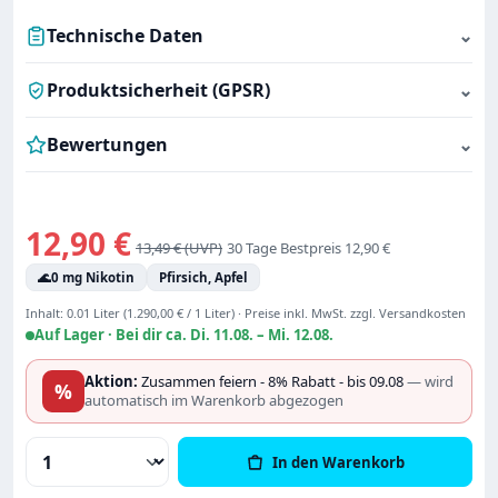
Technische Daten
⌄
Produktsicherheit (GPSR)
⌄
Bewertungen
⌄
Verkaufspreis:
12,90 €
Regulärer Preis:
13,49 €
30 Tage Bestpreis 12,90 €
🌊
0 mg Nikotin
Pfirsich, Apfel
Inhalt:
0.01 Liter
(1.290,00 € / 1 Liter)
·
Preise inkl. MwSt. zzgl. Versandkosten
Auf Lager ·
Bei dir ca. Di. 11.08. – Mi. 12.08.
Aktion:
Zusammen feiern - 8% Rabatt - bis 09.08
— wird
%
automatisch im Warenkorb abgezogen
Produkt Anzahl: Gib den gewünschten Wert
In den Warenkorb