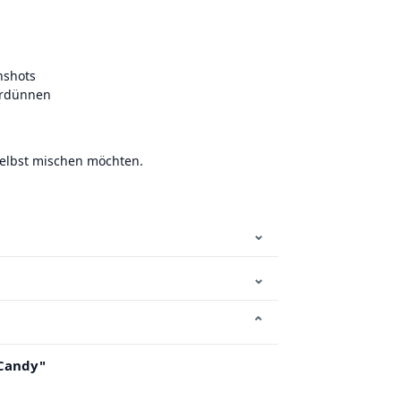
nshots
erdünnen
 selbst mischen möchten.
⌄
⌄
⌄
 Candy"