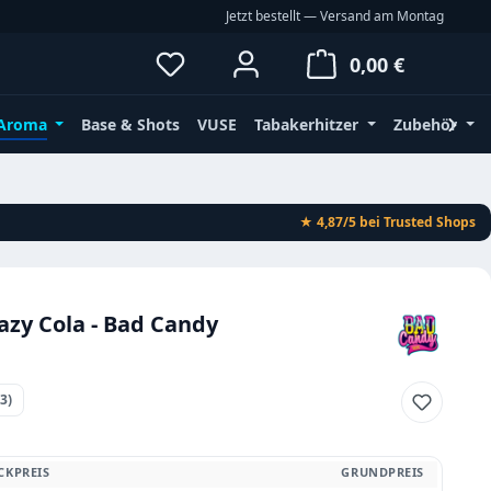
Jetzt bestellt — Versand am Montag
Du hast 0 Produkte auf dem Merkz
Waren
0,00 €
Aroma
Base & Shots
VUSE
Tabakerhitzer
Zubehör
★ 4,87/5
bei Trusted Shops
zy Cola - Bad Candy
(3)
ttliche Bewertung von 5 von 5 Sternen
CKPREIS
GRUNDPREIS