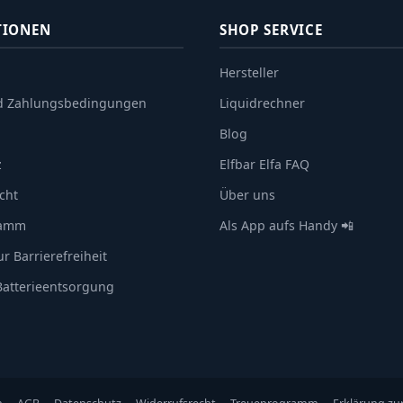
TIONEN
SHOP SERVICE
Hersteller
d Zahlungsbedingungen
Liquidrechner
Blog
z
Elfbar Elfa FAQ
cht
Über uns
ramm
Als App aufs Handy 📲
r Barrierefreiheit
 Batterieentsorgung