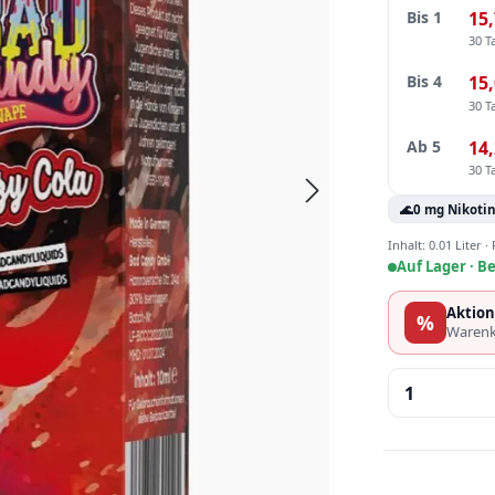
Bis
1
15,
30 T
Bis
4
15,
30 T
Ab
5
14,
30 T
🌊
0 mg Nikoti
Inhalt:
0.01 Liter
·
Auf Lager ·
Be
Aktion
%
Warenk
Produkt 