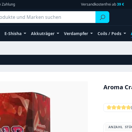
e Zahlung
Versandkostenfrei ab
39 €
E-Shisha
Akkuträger
Verdampfer
Coils / Pods
Aroma Cra
Durchschni
ANZAHL
STÜ