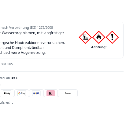
nach Verordnung (EG) 1272/2008
ür Wasserorganismen, mit langfristiger
lergische Hautreaktionen verursachen.
Achtung!
eit und Dampf entzündbar.
cht schwere Augenreizung.
:
BDC505
frei ab
39 €
:
ufsrecht