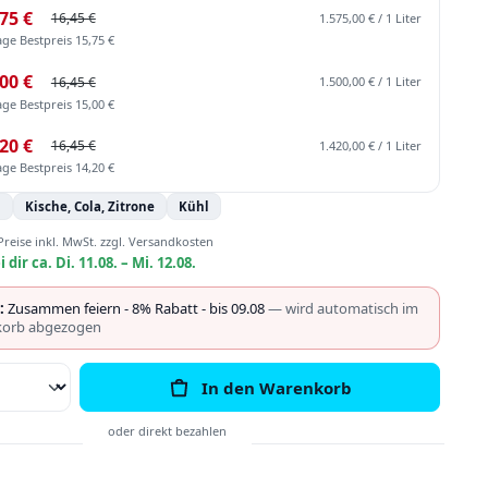
75 €
16,45 €
1.575,00 € / 1 Liter
age Bestpreis 15,75 €
00 €
16,45 €
1.500,00 € / 1 Liter
age Bestpreis 15,00 €
20 €
16,45 €
1.420,00 € / 1 Liter
age Bestpreis 14,20 €
n
Kische, Cola, Zitrone
Kühl
Preise inkl. MwSt. zzgl. Versandkosten
i dir ca. Di. 11.08. – Mi. 12.08.
:
Zusammen feiern - 8% Rabatt - bis 09.08
— wird automatisch im
orb abgezogen
Anzahl: Gib den gewünschten Wert ein o
In den Warenkorb