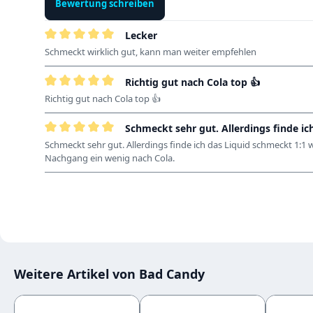
Bewertung schreiben
Lecker
Bewertung mit 5 von 5 Sternen
Schmeckt wirklich gut, kann man weiter empfehlen
Richtig gut nach Cola top 👍
Bewertung mit 5 von 5 Sternen
Richtig gut nach Cola top 👍
Schmeckt sehr gut. Allerdings finde ic
Bewertung mit 5 von 5 Sternen
Schmeckt sehr gut. Allerdings finde ich das Liquid schmeckt 1:1 
Nachgang ein wenig nach Cola.
Weitere Artikel von Bad Candy
Produktgalerie überspringen