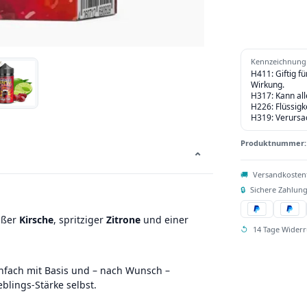
Kennzeichnung 
H411: Giftig f
Wirkung.
H317: Kann al
H226: Flüssigk
H319: Verursa
Produktnummer
⌄
🚚
Versandkosten
🔒
Sichere Zahlung
üßer
Kirsche
, spritziger
Zitrone
und einer
↺
14 Tage Widerr
nfach mit Basis und – nach Wunsch –
eblings-Stärke selbst.