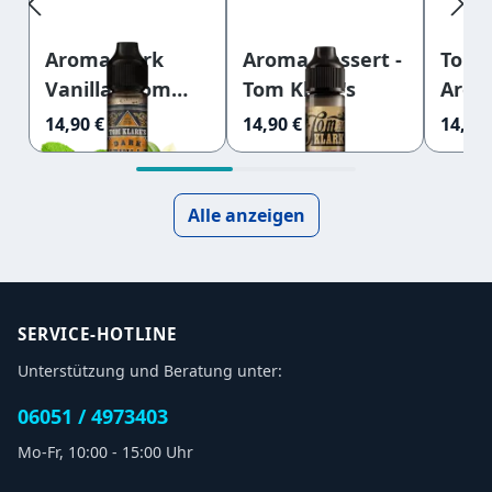
Aroma Dark
Aroma Dessert -
Tom 
Vanilla - Tom
Tom Klark's
Arom
Klark's 5ml
5ml
14,90 €
14,90 €
14,95 
Alle anzeigen
SERVICE-HOTLINE
Unterstützung und Beratung unter:
06051 / 4973403
Mo-Fr, 10:00 - 15:00 Uhr