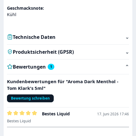
Geschmacksnote:
Kühl
Technische Daten
⌄
Produktsicherheit (GPSR)
⌄
Bewertungen
⌄
1
Kundenbewertungen für "Aroma Dark Menthol -
Tom Klark's 5ml"
Bewertung schreiben
Bestes Liquid
17. Juni 2026 17:46
Bewertung mit 5 von 5 Sternen
Bestes Liquid