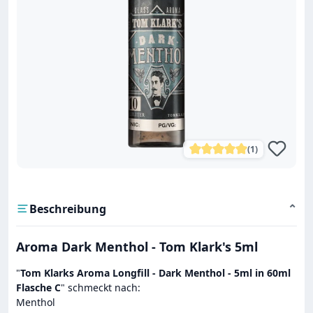
(1)
Durchschnittliche Bewe
Beschreibung
⌄
Aroma Dark Menthol - Tom Klark's 5ml
"
Tom Klarks Aroma Longfill - Dark Menthol - 5ml in 60ml
Flasche C
" schmeckt nach:
Menthol