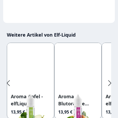
Weitere Artikel von Elf-Liquid
Produktgalerie überspringen
Aroma Apfel -
Aroma
Arom
elfLiquid
Blutorange
elfLi
Kaktus -
13,95 €
13,95 €
13,95 
elfLiquid