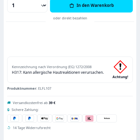
Produkt Anzahl: Gib den gewünschten Wert
In den Warenkorb
Kennzeichnung nach Verordnung (EG) 1272/2008
H317: Kann allergische Hautreaktionen verursachen.
Achtung!
Produktnummer:
ELFL107
🚚
Versandkostenfrei ab
39 €
🔒
Sichere Zahlung:
↺
14 Tage Widerrufsrecht