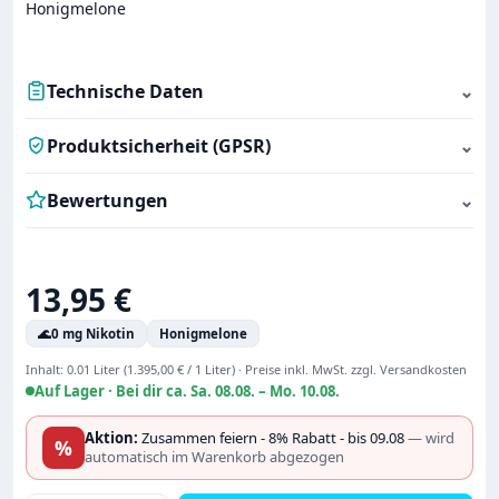
Honigmelone
Technische Daten
⌄
Produktsicherheit (GPSR)
⌄
Bewertungen
⌄
Regulärer Preis:
13,95 €
🌊
0 mg Nikotin
Honigmelone
Inhalt:
0.01 Liter
(1.395,00 € / 1 Liter)
·
Preise inkl. MwSt. zzgl. Versandkosten
Auf Lager ·
Bei dir ca. Sa. 08.08. – Mo. 10.08.
Aktion:
Zusammen feiern - 8% Rabatt - bis 09.08
— wird
%
automatisch im Warenkorb abgezogen