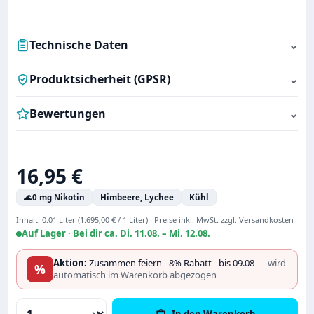
Technische Daten
⌄
Produktsicherheit (GPSR)
⌄
Bewertungen
⌄
Regulärer Preis:
16,95 €
🌊
0 mg Nikotin
Himbeere, Lychee
Kühl
Inhalt:
0.01 Liter
(1.695,00 € / 1 Liter)
·
Preise inkl. MwSt. zzgl. Versandkosten
Auf Lager ·
Bei dir ca. Di. 11.08. – Mi. 12.08.
Aktion:
Zusammen feiern - 8% Rabatt - bis 09.08
— wird
%
automatisch im Warenkorb abgezogen
Produkt Anzahl: Gib den gewünschten Wert
In den Warenkorb