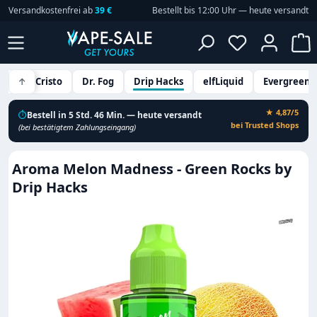
Versandkostenfrei ab
39 €
Bestellt bis 12:00 Uhr — heute versandt
Zum Hauptinhalt springen
Du hast 0 P
W
Don Cristo
↑
Dr. Fog
Drip Hacks
elfLiquid
Evergreen
★ 4,87/5
⏱
Bestell in 5 Std. 46 Min. — heute versandt
bei Trusted Shops
(bei bestätigtem Zahlungseingang)
Aroma Melon Madness - Green Rocks by
Drip Hacks
Bildergalerie überspringen