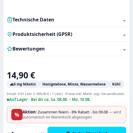
Technische Daten
⌄
Produktsicherheit (GPSR)
⌄
Bewertungen
⌄
Regulärer Preis:
14,90 €
🌊
0 mg Nikotin
Honigmelone, Minze, Wassermelone
Kühl
Inhalt:
0.01 Liter
(1.490,00 € / 1 Liter)
·
Preise inkl. MwSt. zzgl. Versandkosten
Auf Lager ·
Bei dir ca. Sa. 08.08. – Mo. 10.08.
Aktion:
Zusammen feiern - 8% Rabatt - bis 09.08
— wird
%
automatisch im Warenkorb abgezogen
Produkt Anzahl: Gib den gewünschten Wert