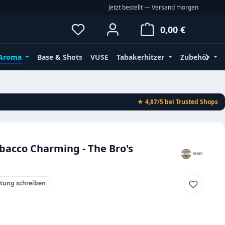
Jetzt bestellt — Versand morgen
Du hast 0 Produkte auf dem Merkz
Waren
0,00 €
Aroma
Base & Shots
VUSE
Tabakerhitzer
Zubehör
★ 4,87/5
bei Trusted Shops
acco Charming - The Bro's
rtung schreiben
eis: