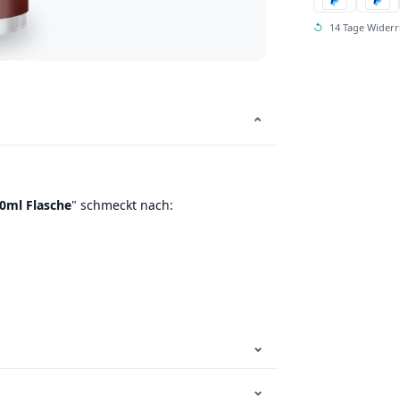
↺
14 Tage Widerr
⌄
60ml Flasche
" schmeckt nach:
⌄
⌄