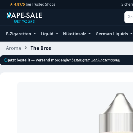
★ 4,87/5
bei Trusted Shops
Sicher
m Hauptinhalt springen
Zur Suche springen
Zur Hauptnavigation springen
E-Zigaretten
Liquid
Nikotinsalz
German Liquids
Aroma
The Bros
⏱
Jetzt bestellt — Versand morgen
(bei bestätigtem Zahlungseingang)
Bildergalerie überspringen