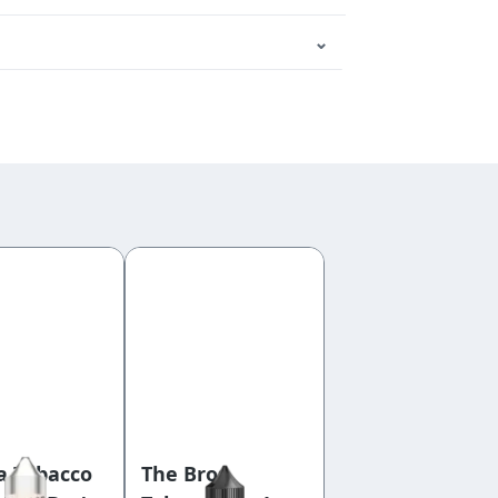
⌄
 Tobacco
The Bros