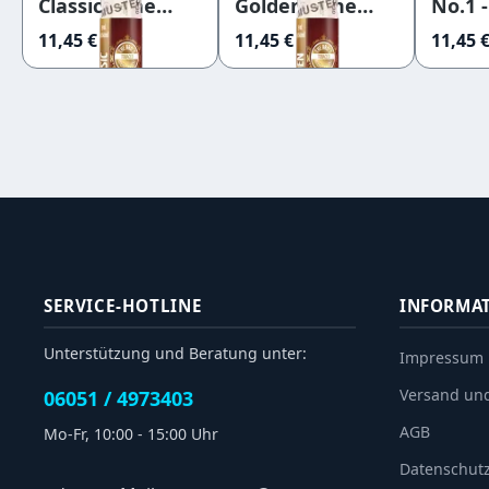
Classic - The
Golden - The
No.1 -
Bro's
Bro's
11,45 €
11,45 €
11,45 
SERVICE-HOTLINE
INFORMA
Unterstützung und Beratung unter:
Impressum
Versand un
06051 / 4973403
AGB
Mo-Fr, 10:00 - 15:00 Uhr
Datenschut