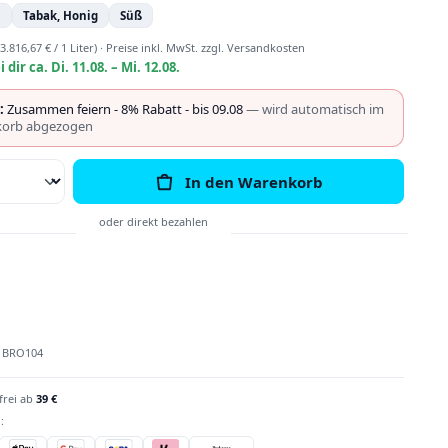
n
Tabak, Honig
Süß
(3.816,67 € / 1 Liter)
·
Preise inkl. MwSt. zzgl. Versandkosten
i dir ca. Di. 11.08. – Mi. 12.08.
:
Zusammen feiern - 8% Rabatt - bis 09.08
— wird automatisch im
orb abgezogen
Anzahl: Gib den gewünschten Wert ein o
In den Warenkorb
:
BRO104
frei ab
39 €
: