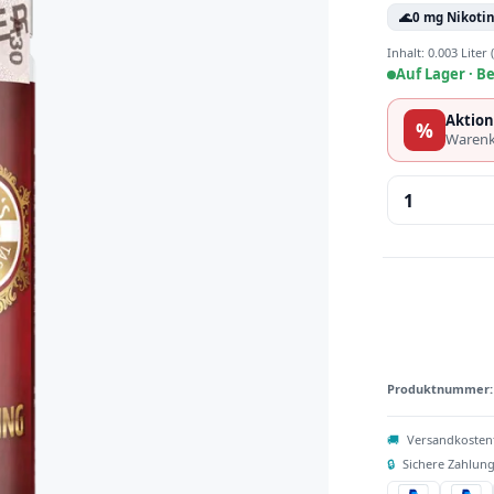
🌊
0 mg Nikoti
Inhalt:
0.003 Liter
Auf Lager ·
Be
Aktion
%
Warenk
Produkt 
Produktnummer
🚚
Versandkosten
🔒
Sichere Zahlung