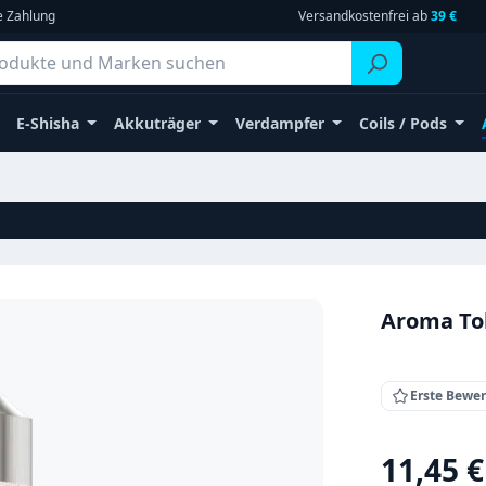
e Zahlung
Versandkostenfrei ab
39 €
E-Shisha
Akkuträger
Verdampfer
Coils / Pods
Aroma Tob
Erste Bewe
Regulärer Pr
11,45 €