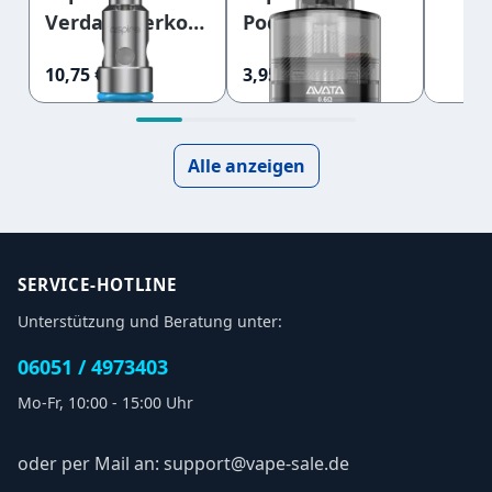
Aspir
Verdampferkopf
Pod 0,6 Ohm
Sieb
1,0 Ohm (Flexus
0,15
10,75 €
3,95 €
13,95 
Q Kit)
Hura
Alle anzeigen
SERVICE-HOTLINE
Unterstützung und Beratung unter:
06051 / 4973403
Mo-Fr, 10:00 - 15:00 Uhr
oder per Mail an: support@vape-sale.de