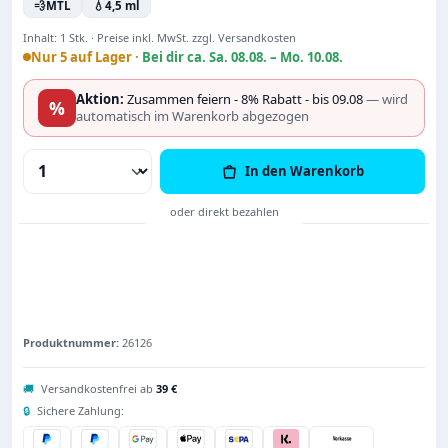
💨
MTL
💧
4,5 ml
Inhalt:
1 Stk.
·
Preise inkl. MwSt. zzgl. Versandkosten
Nur 5 auf Lager ·
Bei dir ca. Sa. 08.08. – Mo. 10.08.
Aktion:
Zusammen feiern - 8% Rabatt - bis 09.08
— wird
%
automatisch im Warenkorb abgezogen
Produkt Anzahl: Gib den gewünschten Wert
In den Warenkorb
Produktnummer:
26126
🚚
Versandkostenfrei ab
39 €
🔒
Sichere Zahlung: