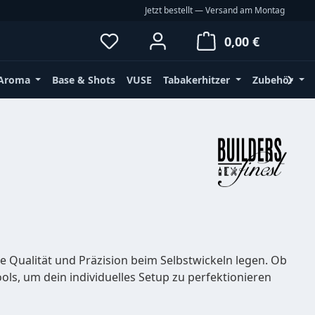
Jetzt bestellt — Versand am Montag
Waren
0,00 €
Aroma
Base & Shots
VUSE
Tabakerhitzer
Zubehör
te Qualität und Präzision beim Selbstwickeln legen. Ob
Tools, um dein individuelles Setup zu perfektionieren