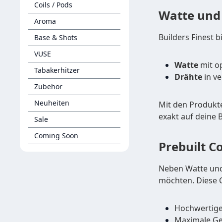
Coils / Pods
Watte und 
Aroma
Builders Finest b
Base & Shots
VUSE
Watte
mit op
Tabakerhitzer
Drähte
in ve
Zubehör
Neuheiten
Mit den Produkte
exakt auf deine 
Sale
Coming Soon
Prebuilt C
Neben Watte und 
möchten. Diese C
Hochwertige 
Maximale Ge