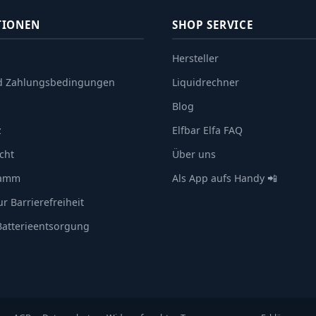
TIONEN
SHOP SERVICE
Hersteller
d Zahlungsbedingungen
Liquidrechner
Blog
z
Elfbar Elfa FAQ
cht
Über uns
ramm
Als App aufs Handy 📲
r Barrierefreiheit
 Batterieentsorgung