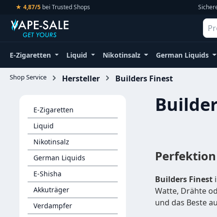
★ 4,87/5
bei Trusted Shops
Sicher
m Hauptinhalt springen
Zur Suche springen
Zur Hauptnavigation springen
E-Zigaretten
Liquid
Nikotinsalz
German Liquids
Shop Service
Hersteller
Builders Finest
Builder
E-Zigaretten
Liquid
Nikotinsalz
Perfektion
German Liquids
E-Shisha
Builders Finest
i
Akkuträger
Watte, Drähte ode
und das Beste a
Verdampfer