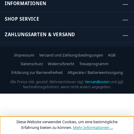
INFORMATIONEN
SHOP SERVICE
ZAHLUNGSARTEN & VERSAND
Impressum
Versand und Zahlungsbedingungen
AGB
Datenschutz
Widerrufsrecht
Treueprogramm
Erklärung zur Barrierefreiheit
Altgeräte-/ Batterieentsorgung
Alle Preise inkl. gesetzl. Mehrwertsteuer zzgl.
Versandkosten
und ggf.
Nachnahmegebühren, wenn nicht anders angegeben.
Diese Website verwendet Cookies, um eine bestmögliche
Erfahrung bieten zu können.
Mehr Informationen ...