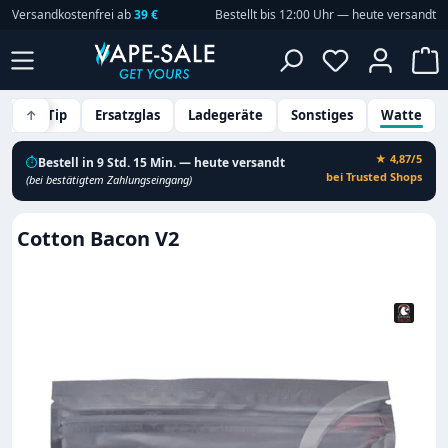
Versandkostenfrei ab
39 €
Bestellt bis 12:00 Uhr — heute versandt
Zum Hauptinhalt springen
Du hast 0 P
W
Drip Tip
↑
Ersatzglas
Ladegeräte
Sonstiges
Watte
★ 4,87/5
⏱
Bestell in 9 Std. 15 Min. — heute versandt
bei Trusted Shops
(bei bestätigtem Zahlungseingang)
Cotton Bacon V2
Bildergalerie überspringen