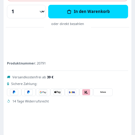
Produkt Anzahl: Gib den gewünschten Wert
In den Warenkorb
Produktnummer:
20791
🚚
Versandkostenfrei ab
39 €
🔒
Sichere Zahlung:
↺
14 Tage Widerrufsrecht