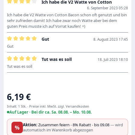
Ich habe die V2 Watte von Cotton
Bewertung mit 4 von 5 Sternen
6. September 2023 05:28
Ich habe die V2 Watte von Cotton Bacon schon oft genutzt und bin
sehr zufrieden damit! Ich habe zwar noch Watte aber bei dem
guten Preis musste ich auf Vorrat kaufen! =)
Gut
8. August 2023 17:45
Bewertung mit 5 von 5 Sternen
Gut
Tut was es soll
18. Juli 2023 18:10
Bewertung mit 5 von 5 Sternen
Tut was es soll
Regulärer Preis:
6,19 €
Inhalt:
1 Stk.
·
Preise inkl. MwSt. zzgl. Versandkosten
Auf Lager ·
Bei dir ca. Sa. 08.08. – Mo. 10.08.
Aktion:
Zusammen feiern - 8% Rabatt - bis 09.08
— wird
%
automatisch im Warenkorb abgezogen