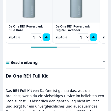
Da One RE1 Powerbank
Da One RE1 Powerbank
Blue Haze
Digital Lavender
+
+
28,45 €
28,45 €
28,4
Beschreibung
⌄
Da One RE1 Full Kit
Das
RE1 Full Kit
von Da One ist genau das, was du
brauchst, wenn du ein vielseitiges Device im beliebten Pen-
Style suchst. Es lässt dich den ganzen Tag nicht im Stich
und sorgt für ein unvergleichliches und ausdauerndes