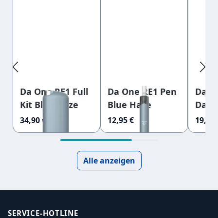
Da One RE1 Full
Da One RE1 Pen
Da On
Kit Blue Haze
Blue Haze
Dark
34,90 €
12,95 €
19,95 
Alle anzeigen
SERVICE-HOTLINE