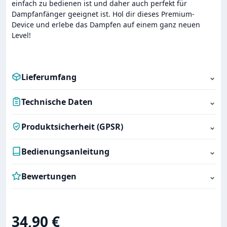
einfach zu bedienen ist und daher auch perfekt für
Dampfanfänger geeignet ist. Hol dir dieses Premium-
Device und erlebe das Dampfen auf einem ganz neuen
Level!
Lieferumfang
⌄
Technische Daten
⌄
Produktsicherheit (GPSR)
⌄
Bedienungsanleitung
⌄
Bewertungen
⌄
Regulärer Preis:
34,90 €