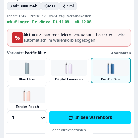
⚡
Mit 3000 mAh
💨
MTL
💧
2 ml
Inhalt:
1 Stk.
·
Preise inkl. MwSt. zzgl. Versandkosten
Auf Lager ·
Bei dir ca. Di. 11.08. – Mi. 12.08.
Aktion:
Zusammen feiern - 8% Rabatt - bis 09.08
— wird
%
automatisch im Warenkorb abgezogen
Variante:
Pacific Blue
4 Varianten
Blue Haze
Digital Lavender
Pacific Blue
Tender Peach
Produkt Anzahl: Gib den gewünschten Wert
In den Warenkorb