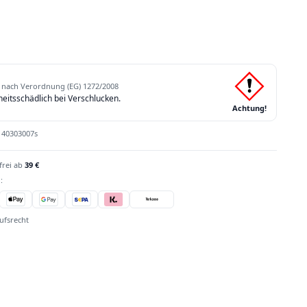
nach Verordnung (EG) 1272/2008
itsschädlich bei Verschlucken.
Achtung!
:
40303007s
frei ab
39 €
:
ufsrecht