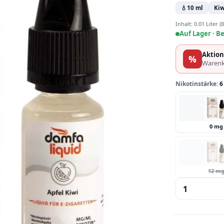
💧
10 ml
Kiw
Inhalt:
0.01 Liter
(8
Auf Lager ·
Be
Aktion
%
Warenk
Nikotinstärke:
6
0 mg
12 m
Produkt 