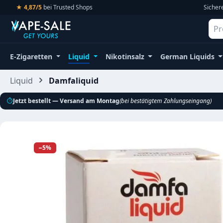
★ 4,87/5
bei Trusted Shops
Sicher
m Hauptinhalt springen
Zur Suche springen
Zur Hauptnavigation springen
E-Zigaretten
Liquid
Nikotinsalz
German Liquids
Liquid
Damfaliquid
⏱
Jetzt bestellt — Versand am Montag
(bei bestätigtem Zahlungseingang)
Bildergalerie überspringen
−5%