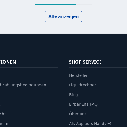
Alle anzeigen
TIONEN
SHOP SERVICE
Hersteller
d Zahlungsbedingungen
Liquidrechner
Blog
z
Elfbar Elfa FAQ
cht
Über uns
ramm
Als App aufs Handy 📲