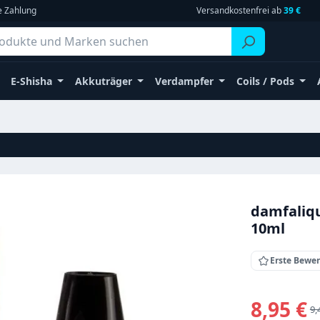
e Zahlung
Versandkostenfrei ab
39 €
E-Shisha
Akkuträger
Verdampfer
Coils / Pods
damfaliqu
10ml
Erste Bewe
Verkaufsprei
8,95 €
Re
9,