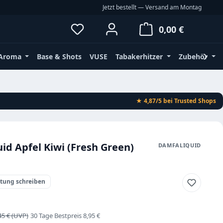
Jetzt bestellt — Versand am Montag
Du hast 0 Produkte auf dem Merkz
Waren
0,00 €
Aroma
Base & Shots
VUSE
Tabakerhitzer
Zubehör
★ 4,87/5
bei Trusted Shops
id Apfel Kiwi (Fresh Green)
DAMFALIQUID
rtung schreiben
s:
gulärer Preis:
45 €
30 Tage Bestpreis 8,95 €