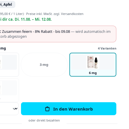
i, Apfel
95,00 € / 1 Liter)
·
Preise inkl. MwSt. zzgl. Versandkosten
i dir ca. Di. 11.08. – Mi. 12.08.
:
Zusammen feiern - 8% Rabatt - bis 09.08
— wird automatisch im
orb abgezogen
 mg
4 Varianten
3 mg
6 mg
g
Anzahl: Gib den gewünschten Wert ein o
In den Warenkorb