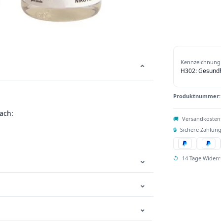
Kennzeichnung 
⌄
H302: Gesundhe
Produktnummer
ach:
🚚
Versandkosten
🔒
Sichere Zahlung
↺
14 Tage Widerr
⌄
⌄
⌄