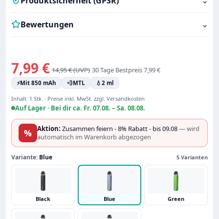
Produktsicherheit (GPSR)
⌄
Bewertungen
⌄
Verkaufspreis:
7,99 €
Regulärer Preis:
14,95 €
30 Tage Bestpreis 7,99 €
⚡
Mit 850 mAh
💨
MTL
💧
2 ml
Inhalt:
1 Stk.
·
Preise inkl. MwSt. zzgl. Versandkosten
Auf Lager ·
Bei dir ca. Fr. 07.08. – Sa. 08.08.
Aktion:
Zusammen feiern - 8% Rabatt - bis 09.08
— wird
%
automatisch im Warenkorb abgezogen
Variante:
Blue
5 Varianten
Black
Blue
Green