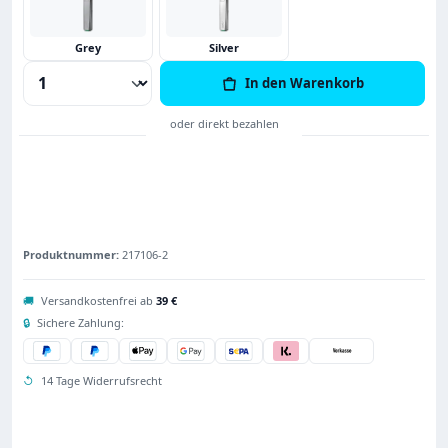
Grey
Silver
Produkt Anzahl: Gib den gewünschten Wert
In den Warenkorb
Produktnummer:
217106-2
🚚
Versandkostenfrei ab
39 €
🔒
Sichere Zahlung:
↺
14 Tage Widerrufsrecht