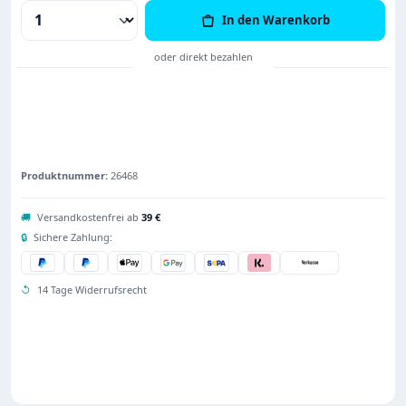
Produkt Anzahl: Gib den gewünschten Wert
In den Warenkorb
Produktnummer:
26468
🚚
Versandkostenfrei ab
39 €
🔒
Sichere Zahlung:
↺
14 Tage Widerrufsrecht