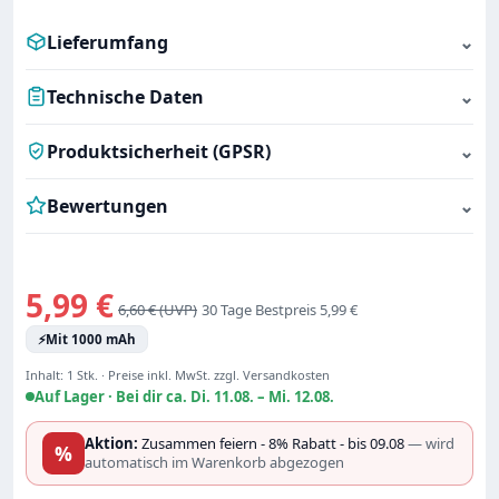
Lieferumfang
⌄
Technische Daten
⌄
Produktsicherheit (GPSR)
⌄
Bewertungen
⌄
Verkaufspreis:
5,99 €
Regulärer Preis:
6,60 €
30 Tage Bestpreis 5,99 €
⚡
Mit 1000 mAh
Inhalt:
1 Stk.
·
Preise inkl. MwSt. zzgl. Versandkosten
Auf Lager ·
Bei dir ca. Di. 11.08. – Mi. 12.08.
Aktion:
Zusammen feiern - 8% Rabatt - bis 09.08
— wird
%
automatisch im Warenkorb abgezogen