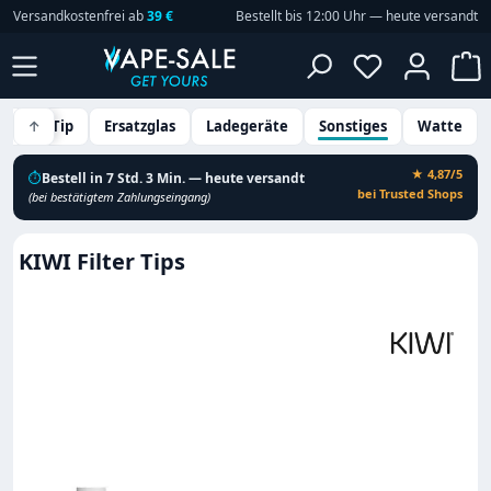
Versandkostenfrei ab
39 €
Bestellt bis 12:00 Uhr — heute versandt
Zum Hauptinhalt springen
Du hast 0 P
W
Drip Tip
↑
Ersatzglas
Ladegeräte
Sonstiges
Watte
★ 4,87/5
⏱
Bestell in 7 Std. 3 Min. — heute versandt
bei Trusted Shops
(bei bestätigtem Zahlungseingang)
KIWI Filter Tips
Bildergalerie überspringen