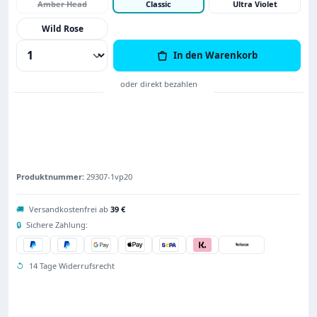
Amber Head
Classic
Ultra Violet
Wild Rose
Produkt Anzahl: Gib den gewünschten Wert
In den Warenkorb
Produktnummer:
29307-1vp20
🚚
Versandkostenfrei ab
39 €
🔒
Sichere Zahlung:
↺
14 Tage Widerrufsrecht