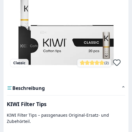
Classic
(2)
Durchschnittliche Bewe
Beschreibung
⌄
KIWI Filter Tips
KIWI Filter Tips – passgenaues Original-Ersatz- und
Zubehörteil.