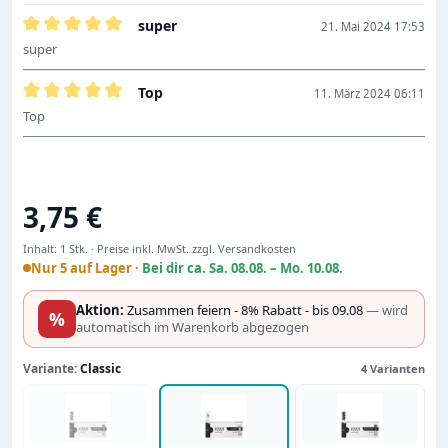
super
21. Mai 2024 17:53
Bewertung mit 5 von 5 Sternen
super
Top
11. März 2024 06:11
Bewertung mit 5 von 5 Sternen
Top
Regulärer Preis:
3,75 €
Inhalt:
1 Stk.
·
Preise inkl. MwSt. zzgl. Versandkosten
Nur 5 auf Lager ·
Bei dir ca. Sa. 08.08. – Mo. 10.08.
Aktion:
Zusammen feiern - 8% Rabatt - bis 09.08
— wird
%
automatisch im Warenkorb abgezogen
Variante:
Classic
4 Varianten