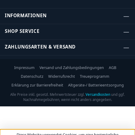
INFORMATIONEN
SHOP SERVICE
ZAHLUNGSARTEN & VERSAND
Impressum
Versand und Zahlungsbedingungen
AGB
Datenschutz
Widerrufsrecht
Treueprogramm
Erklärung zur Barrierefreiheit
Altgeräte-/ Batterieentsorgung
Alle Preise inkl. gesetzl. Mehrwertsteuer zzgl.
Versandkosten
und ggf.
Nachnahmegebühren, wenn nicht anders angegeben.
Diese Website verwendet Cookies, um eine bestmögliche