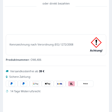
Kennzeichnung nach Verordnung (EG) 1272/2008
Achtung!
Produktnummer:
OWL406
🚚
Versandkostenfrei ab
39 €
🔒
Sichere Zahlung:
↺
14 Tage Widerrufsrecht