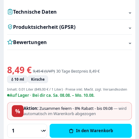
Technische Daten
⌄
Produktsicherheit (GPSR)
⌄
Bewertungen
⌄
Verkaufspreis:
8,49 €
Regulärer Preis:
9,45 €
30 Tage Bestpreis 8,49 €
💧
10 ml
Kirsche
Inhalt:
0.01 Liter
(849,00 € / 1 Liter)
·
Preise inkl. MwSt. zzgl. Versandkosten
Auf Lager ·
Bei dir ca. Sa. 08.08. – Mo. 10.08.
Aktion:
Zusammen feiern - 8% Rabatt - bis 09.08
— wird
%
automatisch im Warenkorb abgezogen
Produkt Anzahl: Gib den gewünschten Wert
In den Warenkorb