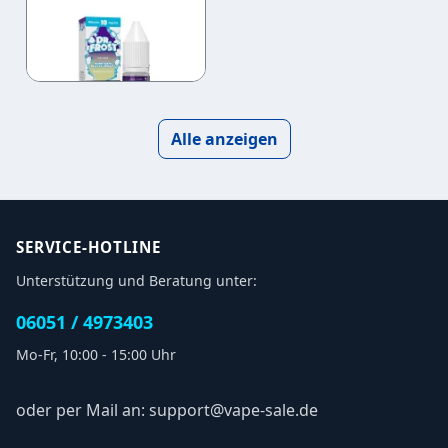
Honeydew &
Blackcurrant -
8,90 €
9,59 €
Dr. Frost
Nikotinsalz
10mg
Alle anzeigen
SERVICE-HOTLINE
Unterstützung und Beratung unter:
06051 / 4973403
Mo-Fr, 10:00 - 15:00 Uhr
oder per Mail an: support@vape-sale.de