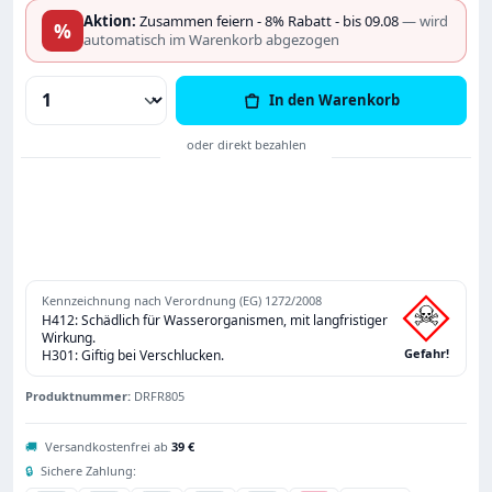
Aktion:
Zusammen feiern - 8% Rabatt - bis 09.08
— wird
%
automatisch im Warenkorb abgezogen
Produkt Anzahl: Gib den gewünschten Wert
In den Warenkorb
Kennzeichnung nach Verordnung (EG) 1272/2008
H412: Schädlich für Wasserorganismen, mit langfristiger
Wirkung.
Gefahr!
H301: Giftig bei Verschlucken.
Produktnummer:
DRFR805
🚚
Versandkostenfrei ab
39 €
🔒
Sichere Zahlung: