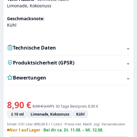
Limonade, Kokosnuss
Geschmacksnote:
Kühl
Technische Daten
⌄
Produktsicherheit (GPSR)
⌄
Bewertungen
⌄
Verkaufspreis:
8,90 €
Regulärer Preis:
9,59 €
30 Tage Bestpreis 8,90 €
💧
10 ml
Limonade, Kokosnuss
Kühl
Inhalt:
0.01 Liter
(890,00 € / 1 Liter)
·
Preise inkl. MwSt. zzgl. Versandkosten
Nur 1 auf Lager ·
Bei dir ca. Di. 11.08. – Mi. 12.08.