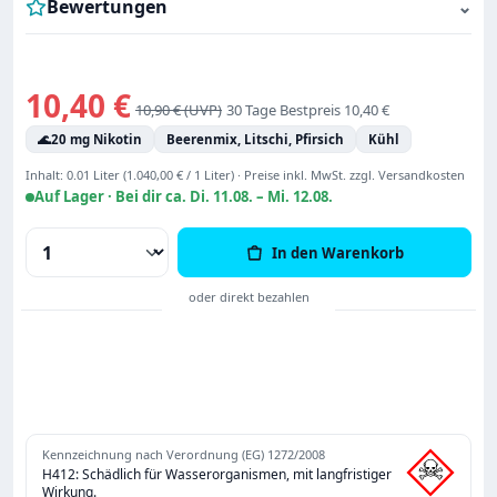
Bewertungen
⌄
Verkaufspreis:
10,40 €
Regulärer Preis:
10,90 €
30 Tage Bestpreis 10,40 €
🌊
20 mg Nikotin
Beerenmix, Litschi, Pfirsich
Kühl
Inhalt:
0.01 Liter
(1.040,00 € / 1 Liter)
·
Preise inkl. MwSt. zzgl. Versandkosten
Auf Lager ·
Bei dir ca. Di. 11.08. – Mi. 12.08.
Produkt Anzahl: Gib den gewünschten Wert
In den Warenkorb
Kennzeichnung nach Verordnung (EG) 1272/2008
H412: Schädlich für Wasserorganismen, mit langfristiger
Wirkung.