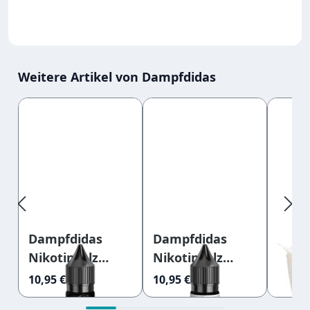
Weitere Artikel von Dampfdidas
Produktgalerie überspringen
Dampfdidas
Dampfdidas
Liqui
Nikotinsalz
Nikotinsalz
Bana
Dubai
Japanischer Tee
Damp
10,95 €
10,95 €
8,90 €
Schokolade 10ml
10ml 10mg
Nikot