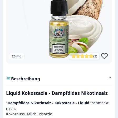
20 mg
(2)
Durchschnittliche Bewe
Beschreibung
⌄
Liquid Kokostazie - Dampfdidas Nikotinsalz
"
Dampfdidas Nikotinsalz - Kokostazie - Liquid
" schmeckt
nach:
Kokosnuss, Milch, Pistazie