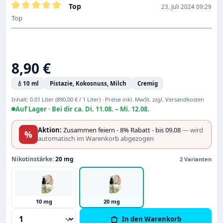
Top
23. Juli 2024 09:29
Bewertung mit 5 von 5 Sternen
Top
Regulärer Preis:
8,90 €
💧
10 ml
Pistazie, Kokosnuss, Milch
Cremig
Inhalt:
0.01 Liter
(890,00 € / 1 Liter)
·
Preise inkl. MwSt. zzgl. Versandkosten
Auf Lager ·
Bei dir ca. Di. 11.08. – Mi. 12.08.
Aktion:
Zusammen feiern - 8% Rabatt - bis 09.08
— wird
%
automatisch im Warenkorb abgezogen
Nikotinstärke:
20 mg
2 Varianten
10 mg
20 mg
Produkt Anzahl: Gib den gewünschten Wert
In den Warenkorb