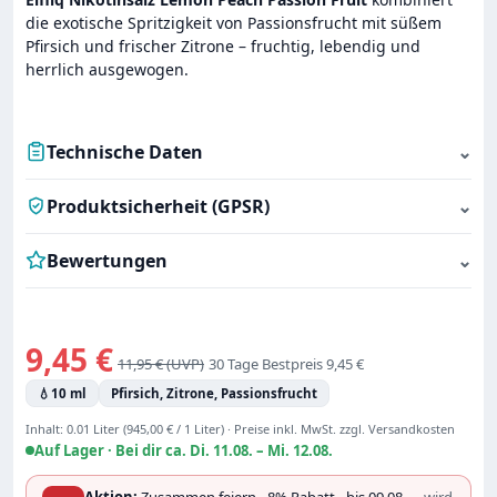
die exotische Spritzigkeit von Passionsfrucht mit süßem
Pfirsich und frischer Zitrone – fruchtig, lebendig und
herrlich ausgewogen.
Technische Daten
⌄
Produktsicherheit (GPSR)
⌄
Bewertungen
⌄
Verkaufspreis:
9,45 €
Regulärer Preis:
11,95 €
30 Tage Bestpreis 9,45 €
💧
10 ml
Pfirsich, Zitrone, Passionsfrucht
Inhalt:
0.01 Liter
(945,00 € / 1 Liter)
·
Preise inkl. MwSt. zzgl. Versandkosten
Auf Lager ·
Bei dir ca. Di. 11.08. – Mi. 12.08.
Aktion:
Zusammen feiern - 8% Rabatt - bis 09.08
— wird