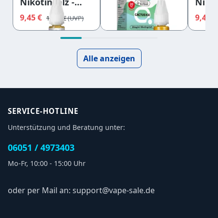
Nikotinsalz -
Nikot
Nikotinsalz -
Blackberry
Coco
Cactus Ice -
9,45 €
9,45 
9,95 €
11,95 €
Cherry - Liquid
Blueb
Liquid 20mg
10mg
Liqu
10ml
Alle anzeigen
SERVICE-HOTLINE
Unterstützung und Beratung unter:
06051 / 4973403
Mo-Fr, 10:00 - 15:00 Uhr
oder per Mail an: support@vape-sale.de