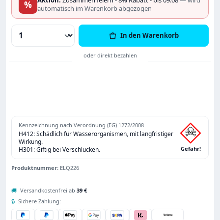
%
automatisch im Warenkorb abgezogen
Produkt Anzahl: Gib den gewünschten Wert
In den Warenkorb
Kennzeichnung nach Verordnung (EG) 1272/2008
H412: Schädlich für Wasserorganismen, mit langfristiger
Wirkung.
Gefahr!
H301: Giftig bei Verschlucken.
Produktnummer:
ELQ226
🚚
Versandkostenfrei ab
39 €
🔒
Sichere Zahlung: