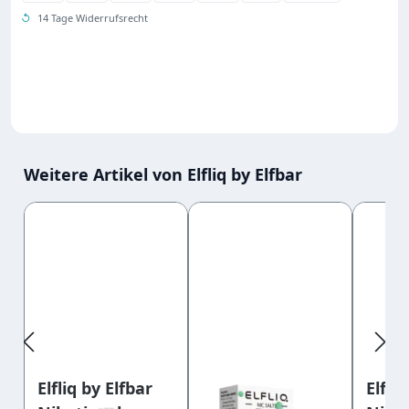
↺
14 Tage Widerrufsrecht
Weitere Artikel von Elfliq by Elfbar
Produktgalerie überspringen
Elfliq by Elfbar
Elfli
Elfliq by Elfbar