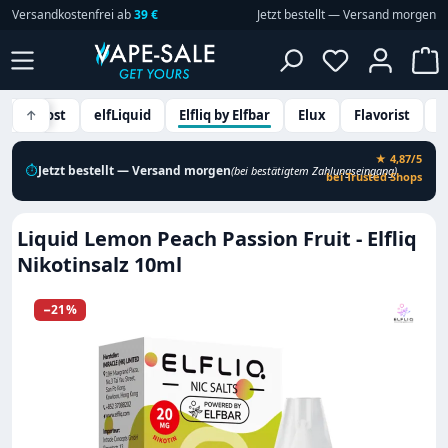
Versandkostenfrei ab
39 €
Jetzt bestellt — Versand morgen
Zum Hauptinhalt springen
Du hast 0 P
W
Dr. Frost
↑
elfLiquid
Elfliq by Elfbar
Elux
Flavorist
G
★ 4,87/5
⏱
Jetzt bestellt — Versand morgen
(bei bestätigtem Zahlungseingang)
bei Trusted Shops
Liquid Lemon Peach Passion Fruit - Elfliq
Nikotinsalz 10ml
Bildergalerie überspringen
−21%