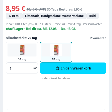
Verkaufspreis:
8,95 €
Regulärer Preis:
10,45 €
30 Tage Bestpreis 8,95 €
💧
10 ml
Limonade, Honigmelone, Wassermelone
Kühl
Inhalt:
0.01 Liter
(895,00 € / 1 Liter)
·
Preise inkl. MwSt. zzgl. Versandkosten
Auf Lager ·
Bei dir ca. Mi. 12.08. – Do. 13.08.
Nikotinstärke:
20 mg
2 Varianten
10 mg
20 mg
Produkt Anzahl: Gib den gewünschten Wert
In den Warenkorb