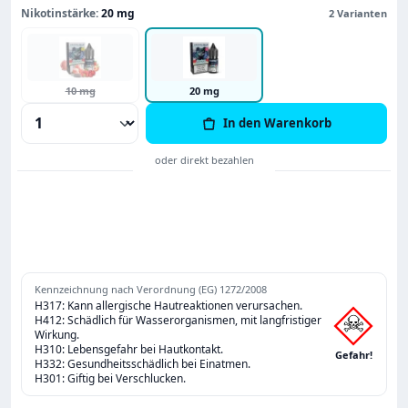
Nikotinstärke:
20 mg
2 Varianten
10 mg
20 mg
Produkt Anzahl: Gib den gewünschten Wert
In den Warenkorb
Kennzeichnung nach Verordnung (EG) 1272/2008
H317: Kann allergische Hautreaktionen verursachen.
H412: Schädlich für Wasserorganismen, mit langfristiger
Wirkung.
H310: Lebensgefahr bei Hautkontakt.
Gefahr!
H332: Gesundheitsschädlich bei Einatmen.
H301: Giftig bei Verschlucken.