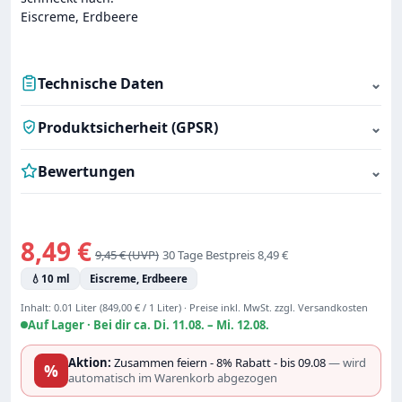
Eiscreme, Erdbeere
Technische Daten
⌄
Produktsicherheit (GPSR)
⌄
Bewertungen
⌄
Verkaufspreis:
8,49 €
Regulärer Preis:
9,45 €
30 Tage Bestpreis 8,49 €
💧
10 ml
Eiscreme, Erdbeere
Inhalt:
0.01 Liter
(849,00 € / 1 Liter)
·
Preise inkl. MwSt. zzgl. Versandkosten
Auf Lager ·
Bei dir ca. Di. 11.08. – Mi. 12.08.
Aktion:
Zusammen feiern - 8% Rabatt - bis 09.08
— wird
%
automatisch im Warenkorb abgezogen