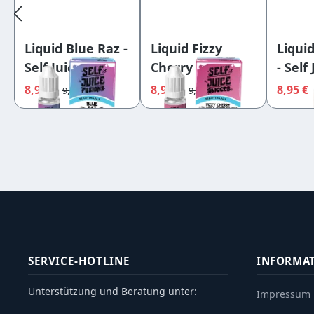
Liquid Blue Raz -
Liquid Fizzy
Liquid
Self Juice
Cherry Cola
- Self
Nikotinsalz
Bottles - Self
Nikot
8,95 €
8,95 €
8,95 €
9,40 €
9,40 €
10mg
Juice Nikotinsalz
10mg
10mg
SERVICE-HOTLINE
INFORMA
Unterstützung und Beratung unter:
Impressum