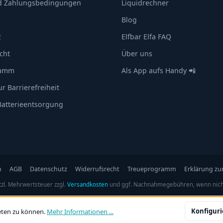
d Zahlungsbedingungen
Liquidrechner
Blog
z
Elfbar Elfa FAQ
cht
Über uns
ramm
Als App aufs Handy 📲
r Barrierefreiheit
 Batterieentsorgung
n
AGB
Datenschutz
Widerrufsrecht
Treueprogramm
Erklärung zur
etzl. Mehrwertsteuer zzgl.
Versandkosten
und ggf. Nachnahmegebühren, wenn nich
Konfigur
eten zu können.
Mehr Informationen ...