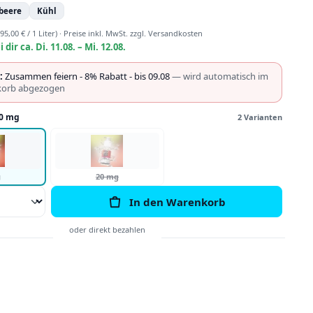
beere
Kühl
95,00 € / 1 Liter)
·
Preise inkl. MwSt. zzgl. Versandkosten
i dir ca. Di. 11.08. – Mi. 12.08.
:
Zusammen feiern - 8% Rabatt - bis 09.08
— wird automatisch im
orb abgezogen
0 mg
2 Varianten
g
20 mg
Anzahl: Gib den gewünschten Wert ein o
In den Warenkorb