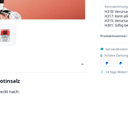
Kennzeichnung 
H318: Verursa
H317: Kann al
H315: Verursa
H301: Giftig b
Produktnummer
🚚
Versandkosten
🔒
Sichere Zahlung
⌄
↺
14 Tage Widerr
kotinsalz
eckt nach: