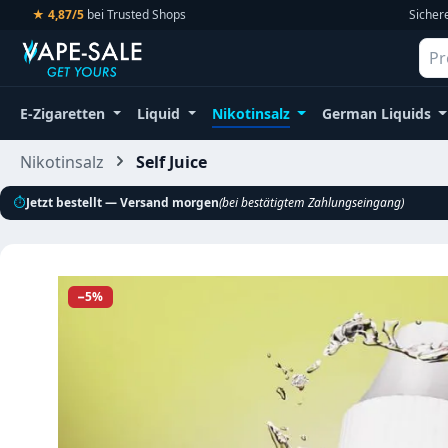
★ 4,87/5
bei Trusted Shops
Sicher
m Hauptinhalt springen
Zur Suche springen
Zur Hauptnavigation springen
E-Zigaretten
Liquid
Nikotinsalz
German Liquids
Nikotinsalz
Self Juice
⏱
Jetzt bestellt — Versand morgen
(bei bestätigtem Zahlungseingang)
Bildergalerie überspringen
−5%