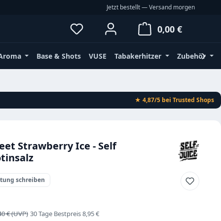
Jetzt bestellt — Versand morgen
Du hast 0 Produkte auf dem Merkz
Waren
0,00 €
Aroma
Base & Shots
VUSE
Tabakerhitzer
Zubehör
★ 4,87/5
bei Trusted Shops
eet Strawberry Ice - Self
tinsalz
rtung schreiben
s:
gulärer Preis:
40 €
30 Tage Bestpreis 8,95 €