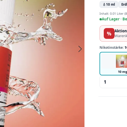
💧
10 ml
Erd
Inhalt:
0.01 Liter
(8
Auf Lager ·
Be
Aktion
%
Warenk
Nikotinstärke:
1
10 m
Produkt 