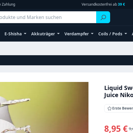
e Zahlung
Versandkostenfrei ab
39 €
E-Shisha
Akkuträger
Verdampfer
Coils / Pods
Liquid Sw
Juice Niko
Erste Bewe
Verkaufsprei
8,95 €
Re
9,