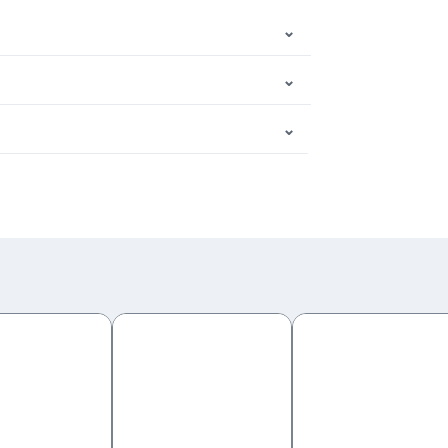
⌄
⌄
⌄