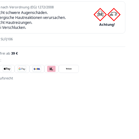
nach Verordnung (EG) 1272/2008
cht schwere Augenschäden.
lergische Hautreaktionen verursachen.
cht Hautreizungen.
Achtung!
ei Verschlucken.
:
SLFJ106
frei ab
39 €
:
ufsrecht