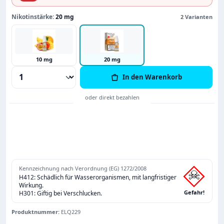
Nikotinstärke:
20 mg
2 Varianten
10 mg
20 mg
Produkt Anzahl: Gib den gewünschten Wert
In den Warenkorb
Kennzeichnung nach Verordnung (EG) 1272/2008
H412: Schädlich für Wasserorganismen, mit langfristiger
Wirkung.
Gefahr!
H301: Giftig bei Verschlucken.
Produktnummer:
ELQ229