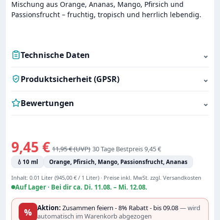
Mischung aus Orange, Ananas, Mango, Pfirsich und
Passionsfrucht – fruchtig, tropisch und herrlich lebendig.
Technische Daten
⌄
Produktsicherheit (GPSR)
⌄
Bewertungen
⌄
Verkaufspreis:
9,45 €
Regulärer Preis:
11,95 €
30 Tage Bestpreis 9,45 €
💧
10 ml
Orange, Pfirsich, Mango, Passionsfrucht, Ananas
Inhalt:
0.01 Liter
(945,00 € / 1 Liter)
·
Preise inkl. MwSt. zzgl. Versandkosten
Auf Lager ·
Bei dir ca. Di. 11.08. – Mi. 12.08.
Aktion:
Zusammen feiern - 8% Rabatt - bis 09.08
— wird
%
automatisch im Warenkorb abgezogen