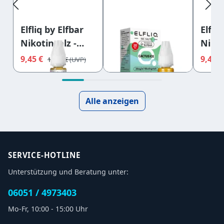
Elfliq by Elfbar
Elfli
Elfliq by Elfbar
Nikotinsalz -
Nikot
Nikotinsalz -
Blackberry
Coco
Cactus Ice -
9,45 €
9,45 
9,95 €
11,95 €
Cherry - Liquid
Blueb
Liquid 20mg
10mg
Liqu
10ml
Alle anzeigen
SERVICE-HOTLINE
Unterstützung und Beratung unter:
06051 / 4973403
Mo-Fr, 10:00 - 15:00 Uhr